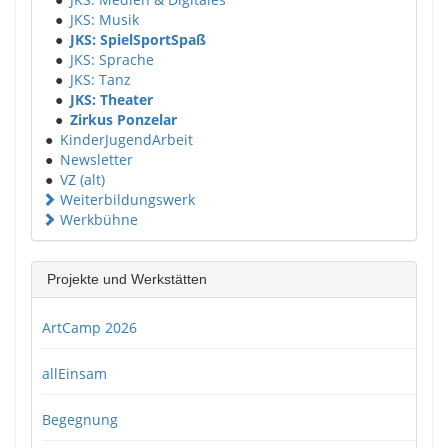
●
JKS: Musik
●
JKS: SpielSportSpaß
●
JKS: Sprache
●
JKS: Tanz
●
JKS: Theater
●
Zirkus Ponzelar
●
KinderJugendArbeit
●
Newsletter
●
VZ (alt)
Weiterbildungswerk
Werkbühne
Projekte und Werkstätten
ArtCamp 2026
allEinsam
Begegnung