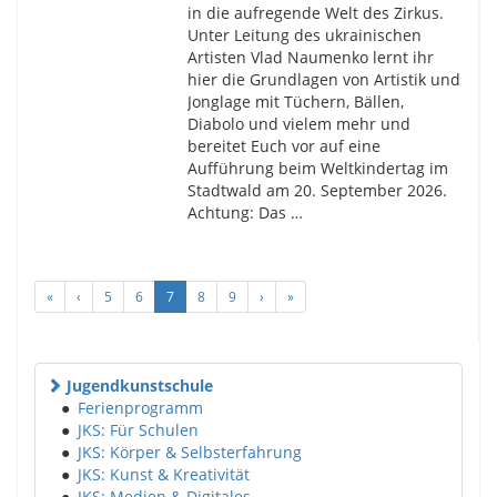
in die aufregende Welt des Zirkus.
Unter Leitung des ukrainischen
Artisten Vlad Naumenko lernt ihr
hier die Grundlagen von Artistik und
Jonglage mit Tüchern, Bällen,
Diabolo und vielem mehr und
bereitet Euch vor auf eine
Aufführung beim Weltkindertag im
Stadtwald am 20. September 2026.
Achtung: Das …
«
‹
5
6
7
8
9
›
»
Jugendkunstschule
●
Ferienprogramm
●
JKS: Für Schulen
●
JKS: Körper & Selbsterfahrung
●
JKS: Kunst & Kreativität
●
JKS: Medien & Digitales