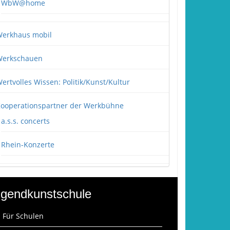
WbW@home
erkhaus mobil
erkschauen
ertvolles Wissen: Politik/Kunst/Kultur
ooperationspartner der Werkbühne
a.s.s. concerts
Rhein-Konzerte
gendkunstschule
: Für Schulen