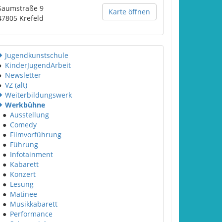
Saumstraße 9
Karte öffnen
47805
Krefeld
Jugendkunstschule
●
KinderJugendArbeit
●
Newsletter
●
VZ (alt)
Weiterbildungswerk
Werkbühne
●
Ausstellung
●
Comedy
●
Filmvorführung
●
Führung
●
Infotainment
●
Kabarett
●
Konzert
●
Lesung
●
Matinee
●
Musikkabarett
●
Performance