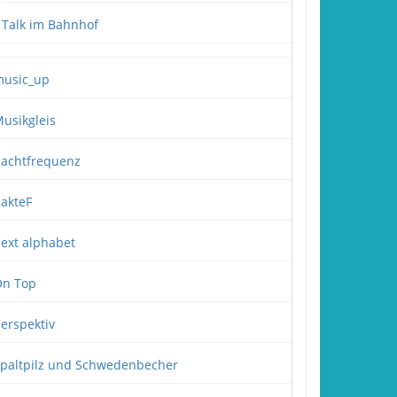
Talk im Bahnhof
usic_up
usikgleis
achtfrequenz
akteF
ext alphabet
n Top
erspektiv
paltpilz und Schwedenbecher