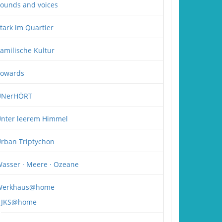
ounds and voices
tark im Quartier
amilische Kultur
owards
UNerHÖRT
nter leerem Himmel
rban Triptychon
asser · Meere · Ozeane
Werkhaus@home
JKS@home