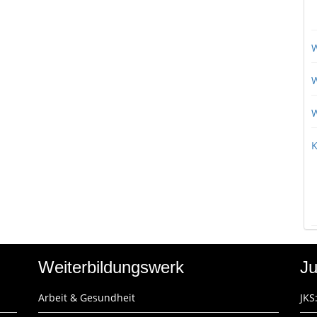
W
W
W
K
Weiterbildungswerk
Ju
Arbeit & Gesundheit
JKS