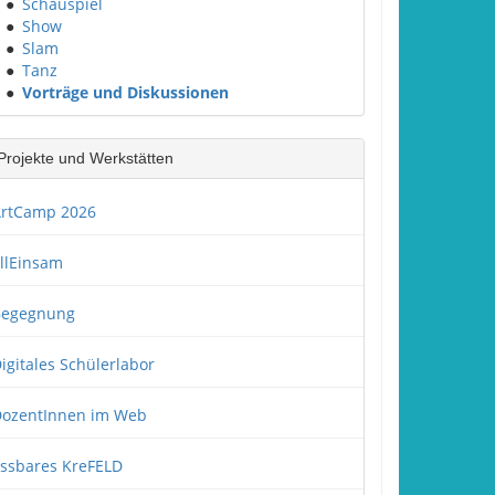
●
Schauspiel
●
Show
●
Slam
●
Tanz
●
Vorträge und Diskussionen
Projekte und Werkstätten
rtCamp 2026
llEinsam
Begegnung
igitales Schülerlabor
ozentInnen im Web
ssbares KreFELD