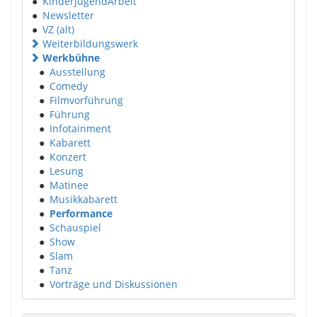
●
KinderJugendArbeit
●
Newsletter
●
VZ (alt)
Weiterbildungswerk
Werkbühne
●
Ausstellung
●
Comedy
●
Filmvorführung
●
Führung
●
Infotainment
●
Kabarett
●
Konzert
●
Lesung
●
Matinee
●
Musikkabarett
●
Performance
●
Schauspiel
●
Show
●
Slam
●
Tanz
●
Vorträge und Diskussionen