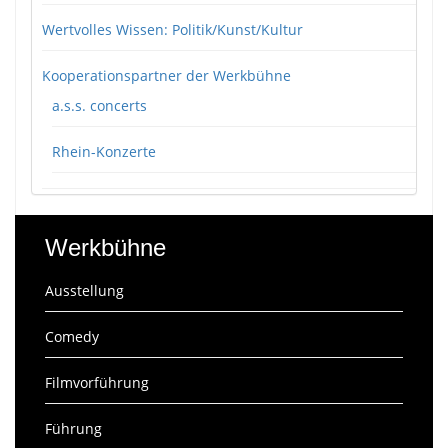
Wertvolles Wissen: Politik/Kunst/Kultur
Kooperationspartner der Werkbühne
a.s.s. concerts
Rhein-Konzerte
Werkbühne
Ausstellung
Comedy
Filmvorführung
Führung