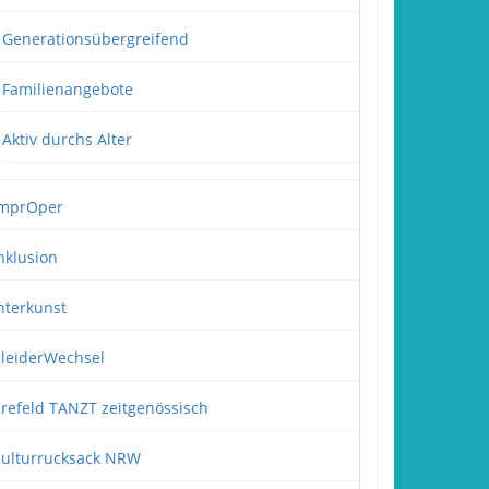
Generationsübergreifend
Familienangebote
Aktiv durchs Alter
mprOper
nklusion
nterkunst
leiderWechsel
refeld TANZT zeitgenössisch
ulturrucksack NRW