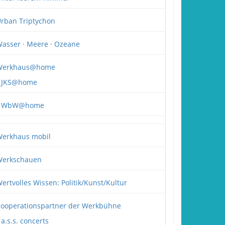
rban Triptychon
asser · Meere · Ozeane
Werkhaus@home
JKS@home
WbW@home
erkhaus mobil
erkschauen
ertvolles Wissen: Politik/Kunst/Kultur
ooperationspartner der Werkbühne
a.s.s. concerts