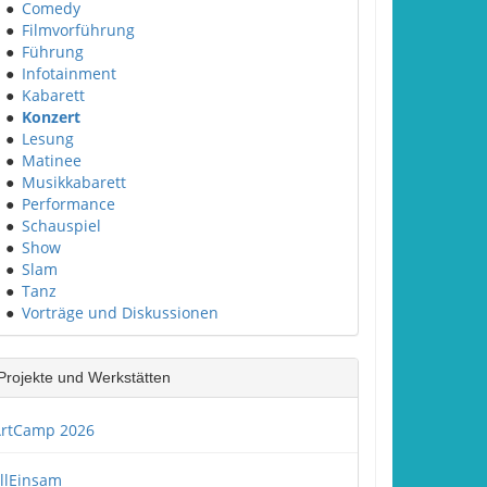
●
Comedy
●
Filmvorführung
●
Führung
●
Infotainment
●
Kabarett
●
Konzert
●
Lesung
●
Matinee
●
Musikkabarett
●
Performance
●
Schauspiel
●
Show
●
Slam
●
Tanz
●
Vorträge und Diskussionen
Projekte und Werkstätten
rtCamp 2026
llEinsam