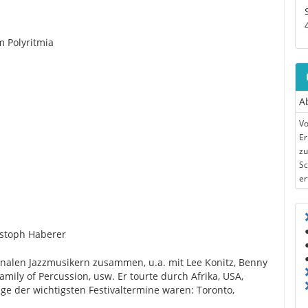
 Polyritmia
A
Vo
Er
zu
Sc
er
istoph Haberer
ionalen Jazzmusikern zusammen, u.a. mit Lee Konitz, Benny
mily of Percussion, usw. Er tourte durch Afrika, USA,
ge der wichtigsten Festivaltermine waren: Toronto,