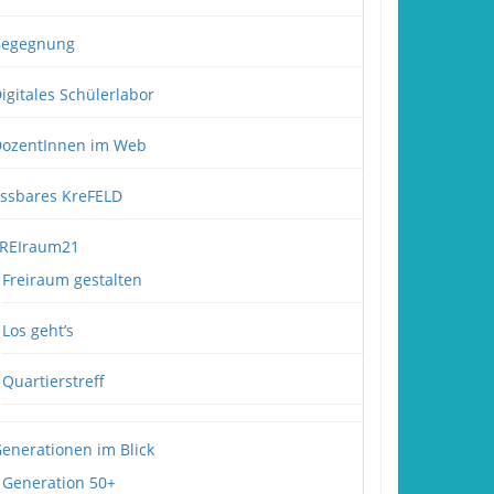
Begegnung
igitales Schülerlabor
ozentInnen im Web
ssbares KreFELD
REIraum21
Freiraum gestalten
Los geht’s
Quartierstreff
enerationen im Blick
Generation 50+