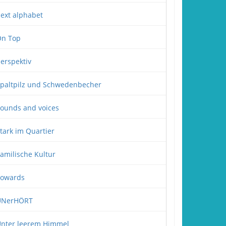
ext alphabet
n Top
erspektiv
paltpilz und Schwedenbecher
ounds and voices
tark im Quartier
amilische Kultur
owards
UNerHÖRT
nter leerem Himmel