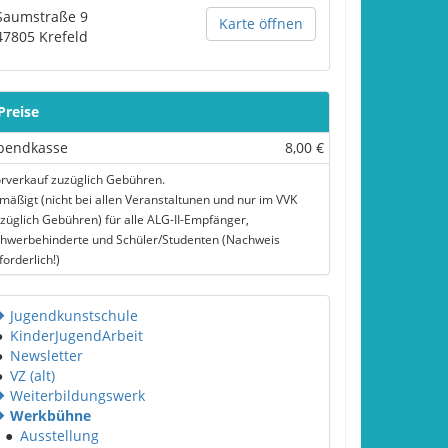
Saumstraße 9
Karte öffnen
47805
Krefeld
Preise
bendkasse
8,00 €
rverkauf zuzüglich Gebühren.
mäßigt (nicht bei allen Veranstaltunen und nur im VVK
züglich Gebühren) für alle ALG-II-Empfänger,
hwerbehinderte und Schüler/Studenten (Nachweis
forderlich!)
Jugendkunstschule
●
KinderJugendArbeit
●
Newsletter
●
VZ (alt)
Weiterbildungswerk
Werkbühne
●
Ausstellung