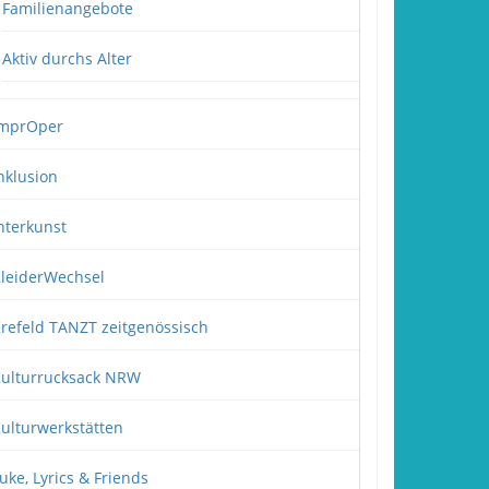
Familienangebote
Aktiv durchs Alter
mprOper
nklusion
nterkunst
leiderWechsel
refeld TANZT zeitgenössisch
ulturrucksack NRW
ulturwerkstätten
uke, Lyrics & Friends