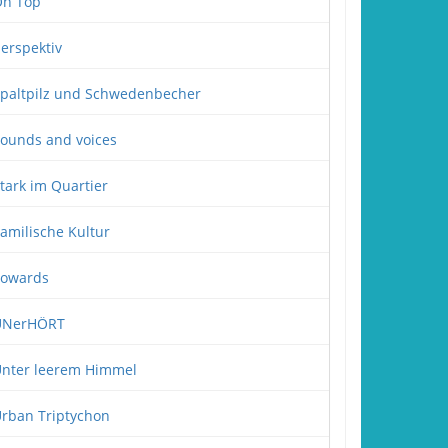
n Top
erspektiv
paltpilz und Schwedenbecher
ounds and voices
tark im Quartier
amilische Kultur
owards
UNerHÖRT
nter leerem Himmel
rban Triptychon