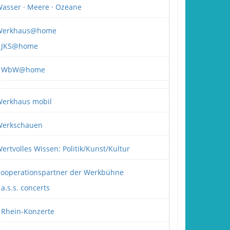
asser · Meere · Ozeane
Werkhaus@home
JKS@home
WbW@home
erkhaus mobil
erkschauen
ertvolles Wissen: Politik/Kunst/Kultur
ooperationspartner der Werkbühne
a.s.s. concerts
Rhein-Konzerte