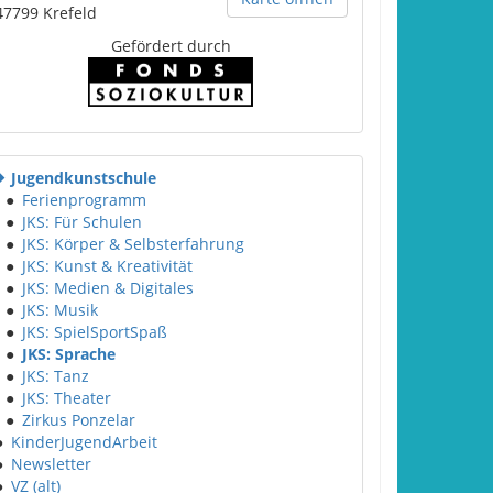
47799
Krefeld
Gefördert durch
Jugendkunstschule
●
Ferienprogramm
●
JKS: Für Schulen
●
JKS: Körper & Selbsterfahrung
●
JKS: Kunst & Kreativität
●
JKS: Medien & Digitales
●
JKS: Musik
●
JKS: SpielSportSpaß
●
JKS: Sprache
●
JKS: Tanz
●
JKS: Theater
●
Zirkus Ponzelar
●
KinderJugendArbeit
●
Newsletter
●
VZ (alt)