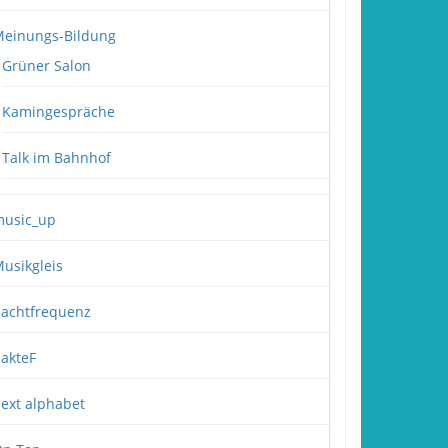
einungs-Bildung
Grüner Salon
Kamingespräche
Talk im Bahnhof
usic_up
usikgleis
achtfrequenz
akteF
ext alphabet