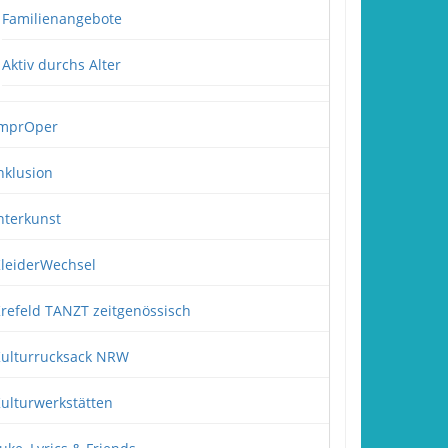
Familienangebote
Aktiv durchs Alter
mprOper
nklusion
nterkunst
leiderWechsel
refeld TANZT zeitgenössisch
ulturrucksack NRW
ulturwerkstätten