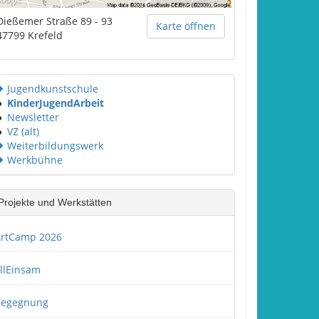
Dießemer Straße 89 - 93
Karte öffnen
47799
Krefeld
Jugendkunstschule
●
KinderJugendArbeit
●
Newsletter
●
VZ (alt)
Weiterbildungswerk
Werkbühne
Projekte und Werkstätten
rtCamp 2026
llEinsam
Begegnung