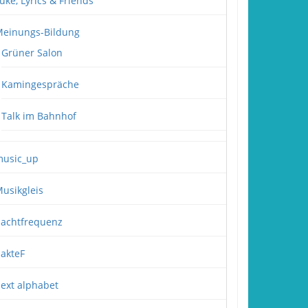
uke, Lyrics & Friends
einungs-Bildung
Grüner Salon
Kamingespräche
Talk im Bahnhof
usic_up
usikgleis
achtfrequenz
akteF
ext alphabet