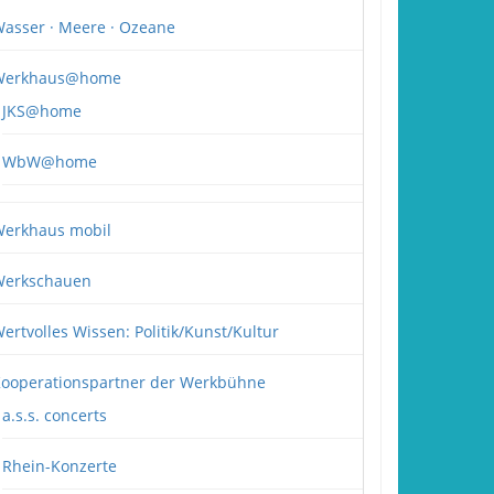
asser · Meere · Ozeane
Werkhaus@home
JKS@home
WbW@home
erkhaus mobil
erkschauen
ertvolles Wissen: Politik/Kunst/Kultur
ooperationspartner der Werkbühne
a.s.s. concerts
Rhein-Konzerte