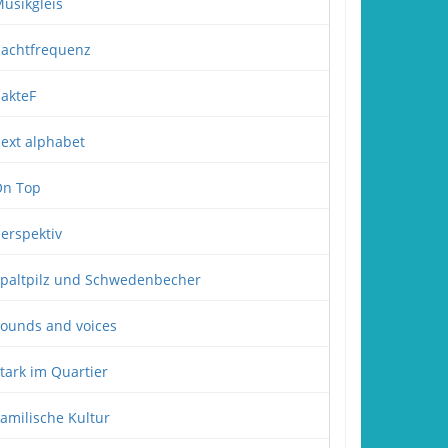
usikgleis
achtfrequenz
akteF
ext alphabet
n Top
erspektiv
paltpilz und Schwedenbecher
ounds and voices
tark im Quartier
amilische Kultur