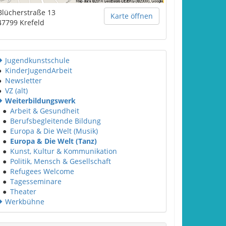
Blücherstraße 13
Karte öffnen
47799
Krefeld
Jugendkunstschule
●
KinderJugendArbeit
●
Newsletter
●
VZ (alt)
Weiterbildungswerk
●
Arbeit & Gesundheit
●
Berufsbegleitende Bildung
●
Europa & Die Welt (Musik)
●
Europa & Die Welt (Tanz)
●
Kunst, Kultur & Kommunikation
●
Politik, Mensch & Gesellschaft
●
Refugees Welcome
●
Tagesseminare
●
Theater
Werkbühne