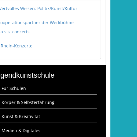
ertvolles Wissen: Politik/Kunst/Kultur
ooperationspartner der Werkbühne
a.s.s. concerts
Rhein-Konzerte
gendkunstschule
: Für Schulen
: Körper & Selbsterfahrung
: Kunst & Kreativität
: Medien & Digitales