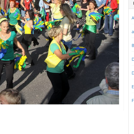
A
a
D
D
E
F