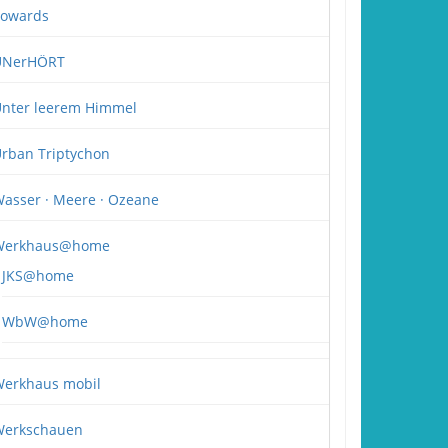
owards
UNerHÖRT
nter leerem Himmel
rban Triptychon
asser · Meere · Ozeane
Werkhaus@home
JKS@home
WbW@home
erkhaus mobil
erkschauen