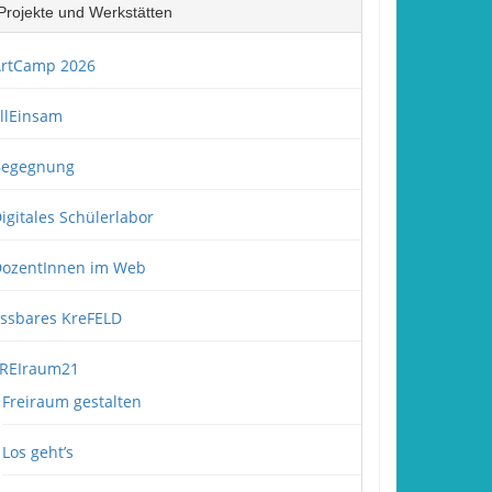
Projekte und Werkstätten
rtCamp 2026
llEinsam
Begegnung
igitales Schülerlabor
ozentInnen im Web
ssbares KreFELD
REIraum21
Freiraum gestalten
Los geht’s