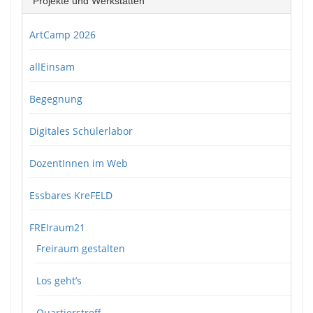
Projekte und Werkstätten
ArtCamp 2026
allEinsam
Begegnung
Digitales Schülerlabor
DozentInnen im Web
Essbares KreFELD
FREIraum21
Freiraum gestalten
Los geht’s
Quartierstreff