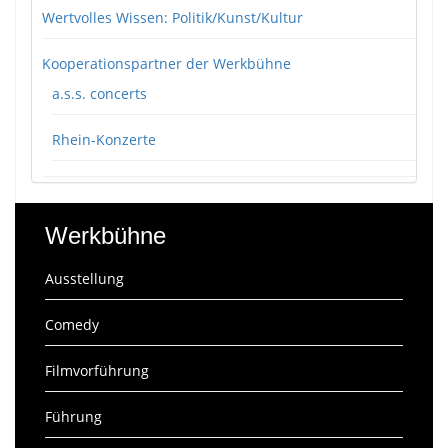
Wertvolles Wissen: Politik/Kunst/Kultur
Kooperationspartner der Werkbühne
a.s.s. concerts
Rhein-Konzerte
Werkbühne
Ausstellung
Comedy
Filmvorführung
Führung