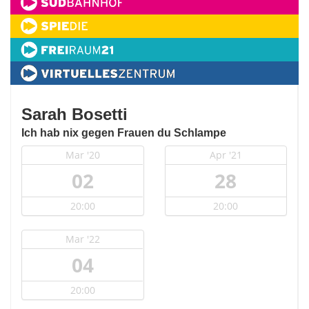
Sarah Bosetti
Ich hab nix gegen Frauen du Schlampe
Mar '20
Apr '21
02
28
20:00
20:00
Mar '22
04
20:00