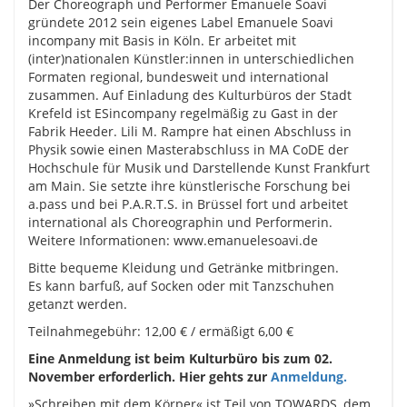
Der Choreograph und Performer Emanuele Soavi
gründete 2012 sein eigenes Label Emanuele Soavi
incompany mit Basis in Köln. Er arbeitet mit
(inter)nationalen Künstler:innen in unterschiedlichen
Formaten regional, bundesweit und international
zusammen. Auf Einladung des Kulturbüros der Stadt
Krefeld ist ESincompany regelmäßig zu Gast in der
Fabrik Heeder. Lili M. Rampre hat einen Abschluss in
Physik sowie einen Masterabschluss in MA CoDE der
Hochschule für Musik und Darstellende Kunst Frankfurt
am Main. Sie setzte ihre künstlerische Forschung bei
a.pass und bei P.A.R.T.S. in Brüssel fort und arbeitet
international als Choreographin und Performerin.
Weitere Informationen: www.emanuelesoavi.de
Bitte bequeme Kleidung und Getränke mitbringen.
Es kann barfuß, auf Socken oder mit Tanzschuhen
getanzt werden.
Teilnahmegebühr: 12,00 € / ermäßigt 6,00 €
Eine Anmeldung ist beim Kulturbüro bis zum 02.
November erforderlich. Hier gehts zur
Anmeldung.
»Schreiben mit dem Körper« ist Teil von TOWARDS, dem