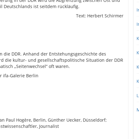
erung in der DDR wird die Abgrenzung zwischen Ost und
l Deutschlands ist seitdem rückläuﬁg.
I
Text: Herbert Schirmer
I
K
K
 in die DDR. Anhand der Entstehungsgeschichte des
 die kultur- und gesellschaftspolitische Situation der DDR
matisch „Seitenwechsel“ oft waren.
K
r ifa-Galerie Berlin
K
L
M
ean Paul Hogère, Berlin, Günther Uecker, Düsseldorf;
stwissenschaftler, Journalist