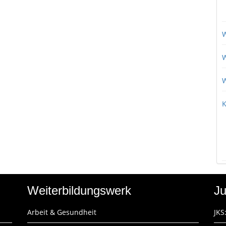
W
W
W
K
Weiterbildungswerk
Ju
Arbeit & Gesundheit
JKS