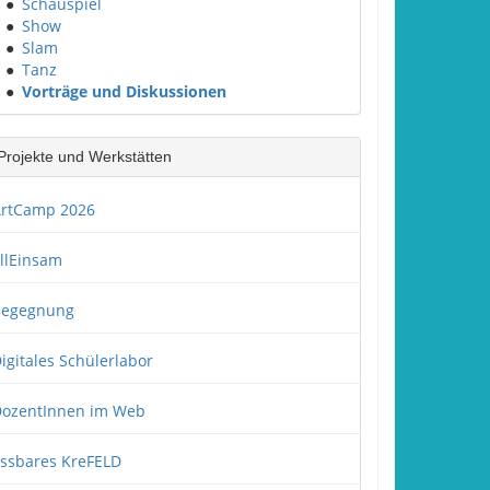
●
Schauspiel
●
Show
●
Slam
●
Tanz
●
Vorträge und Diskussionen
Projekte und Werkstätten
rtCamp 2026
llEinsam
Begegnung
igitales Schülerlabor
ozentInnen im Web
ssbares KreFELD