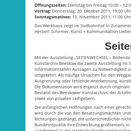
Öffnungszeiten:
Dienstag bis Freitag 10:00 – 12:
Vortrag:
Donnerstag, 20. Oktober 2011, 19:00 Uh
Sonntagsmatinee:
13. November 2011, 11:00 Uh
Das Werkhaus zeigt im Südbahnhof in Zusammen
Herbert Schirmer, Kunst + Kommunikation Lieber
Seit
Mit der Ausstellung „SEITENWECHSEL – Bildende 
Kunstarchiv Beeskow die zweite Ausstellung im 
Informationstafeln Aussagen zu Notwendigkeit 
umgekehrt. Als häuﬁge Ursachen für den Weggang 
Ausgrenzung oder fehlende Anerkennung, künstl
Die Dokumentation wird ergänzt durch originale
Bestand des Beeskower Kunstarchivs, der Artoth
sowie von privaten Leihgebern.
Die anfänglichen Hoffnungen nach einer gerech
wird durch die von den Besatzungsmächten unters
Richtungen gedrängt, die unterschiedlicher nich
Bundesrepublik ihre Entwicklung größtenteils in
zunehmend in die staatliche Erziehungsmaschin