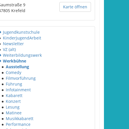
Saumstraße 9
Karte öffnen
47805
Krefeld
Jugendkunstschule
●
KinderJugendArbeit
●
Newsletter
●
VZ (alt)
Weiterbildungswerk
Werkbühne
●
Ausstellung
●
Comedy
●
Filmvorführung
●
Führung
●
Infotainment
●
Kabarett
●
Konzert
●
Lesung
●
Matinee
●
Musikkabarett
●
Performance