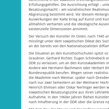
Erfüllungsgehilfen. Die Ausrichtung erfolgt – unt
Besatzungsmacht – am sozialistischen Realismu
Abgrenzung bestimmt wird. Vor diesem Hintergru
Auswirkungen der Kalte Krieg auf Kunst und Künst
allmählich verhärten und die ideologische Ausei
existenzielle Dimensionen annimmt.
Der Versuch der Künstler im Osten, nach 1945 
misslingt unter dem sowjetischen Diktat des So
an der bereits von den Nationalsozialisten diff
Die Situation an den Kunsthochschulen spitzt sic
Graubner, Gerhard Richter, Eugen Schönebeck od
DDR zu verlassen, um an den Kunstakademien in 
Andere wie Hermann Bachmann oder Herbert Kitz
Bundesrepublik berufen. Wegen seiner realistisc
die Akademie nach Weimar, später nach Dresde
nach nur zwei Semestern an der Weimarer Hochsch
Heinrich Ehmsen oder Oskar Nerlinger werden w
sowjetischen Besatzungszone aus ihren Lehrämter
Aufnahme. In den 1960er Jahren ﬂiehen Künstler 
nach Inhaftierung in der DDR über die Grenze na