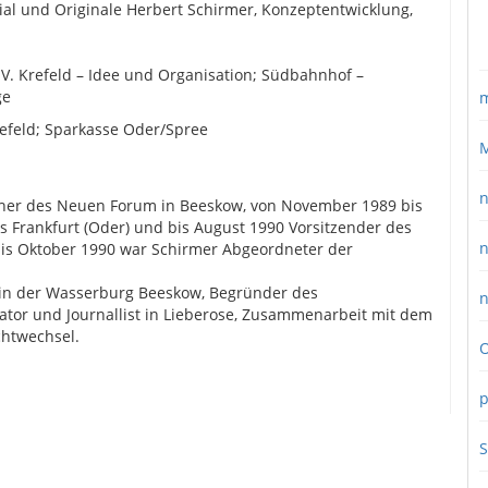
al und Originale Herbert Schirmer, Konzeptentwicklung,
 Krefeld – Idee und Organisation; Südbahnhof –
ge
m
refeld; Sparkasse Oder/Spree
M
n
her des Neuen Forum in Beeskow, von November 1989 bis
 Frankfurt (Oder) und bis August 1990 Vorsitzender des
n
s Oktober 1990 war Schirmer Abgeordneter der
 in der Wasserburg Beeskow, Begründer des
n
tor und Journallist in Lieberose, Zusammenarbeit mit dem
chtwechsel.
O
p
S