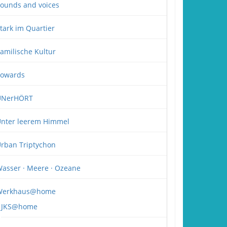
ounds and voices
tark im Quartier
amilische Kultur
owards
UNerHÖRT
nter leerem Himmel
rban Triptychon
asser · Meere · Ozeane
Werkhaus@home
JKS@home