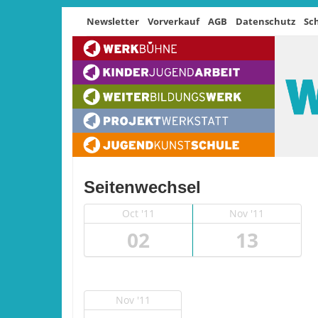
Newsletter
Vorverkauf
AGB
Datenschutz
Sc
Seitenwechsel
Oct '11
Nov '11
02
13
Nov '11