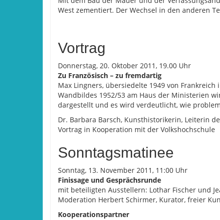
Mit dem Bau der Mauer und der Verfassungsänd
West zementiert. Der Wechsel in den anderen Tei
Vortrag
Donnerstag, 20. Oktober 2011, 19.00 Uhr
Zu Französisch – zu fremdartig
Max Lingners, übersiedelte 1949 von Frankreich
Wandbildes 1952/53 am Haus der Ministerien wird
dargestellt und es wird verdeutlicht, wie proble
Dr. Barbara Barsch, Kunsthistorikerin, Leiterin de
Vortrag in Kooperation mit der Volkshochschule
Sonntagsmatinee
Sonntag, 13. November 2011, 11:00 Uhr
Finissage und Gesprächsrunde
mit beteiligten Ausstellern: Lothar Fischer und J
Moderation Herbert Schirmer, Kurator, freier Kun
Kooperationspartner