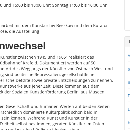
00 und 15:00 bis 18:00 Uhr; Sonntag 11:00 bis 16:00 Uhr
r
r
arbeit mit dem Kunstarchiv Beeskow und dem Kurator
ose, die Ausstellung
enwechsel
A
Künstler zwischen 1945 und 1965“ realisiert das
Südbahnhof Krefeld. Dokumentiert werden auf 50
und Art des Weggangs der Künstler von Ost nach West und
a
sind politische Repressalien, gesellschaftliche
erische Deﬁzite sowie private Entscheidungen zu nennen.
 Kunstwerke aus jener Zeit. Diese kommen aus dem
ek der Sozialen Künstlerförderung Berlin, aus Museen
D
ten Gesellschaft und humanen Werten auf beiden Seiten
D
chiedlich dominierte Kulturpolitik schon bald in
t sein können. Während Kunst und Künstler in der
E
 Freiheit selbst bestimmen, geraten Künstler im Osten
erie und werden häuﬁg zu ideologischen