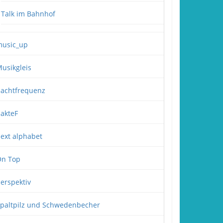
Talk im Bahnhof
usic_up
usikgleis
achtfrequenz
akteF
ext alphabet
n Top
erspektiv
paltpilz und Schwedenbecher