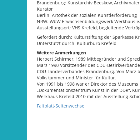
Brandenburg: Kunstarchiv Beeskow, Archivmateri
Kurator
Berlin: Artothek der sozialen Künstlerförderung
NRW: WbW Erwachsenbildungswerk Werkhaus e.V.
Ausstellungsort; VHS Krefeld, begleitende Vorträ
Gefördert durch: Kulturstiftung der Sparkasse K
Unterstützt durch: Kulturbüro Krefeld
Weitere Anmerkungen
Herbert Schirmer, 1989 Mitbegründer und Sprec
März 1990 Vorsitzender des CDU-Bezirkverbandes
CDU-Landesverbandes Brandenburg. Von März bi
Volkskammer und Minister für Kultur.
Von 1991 bis 1998 war er Direktor des Museums
„Dokumentationszentrum Kunst in der DDR“, Kura
Werkhaus Krefeld 2010 mit der Ausstellung Schi
Faltblatt-Seitenwechsel