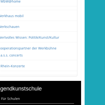
WbW@home
erkhaus mobil
erkschauen
ertvolles Wissen: Politik/Kunst/Kultur
ooperationspartner der Werkbühne
a.s.s. concerts
Rhein-Konzerte
gendkunstschule
: Für Schulen