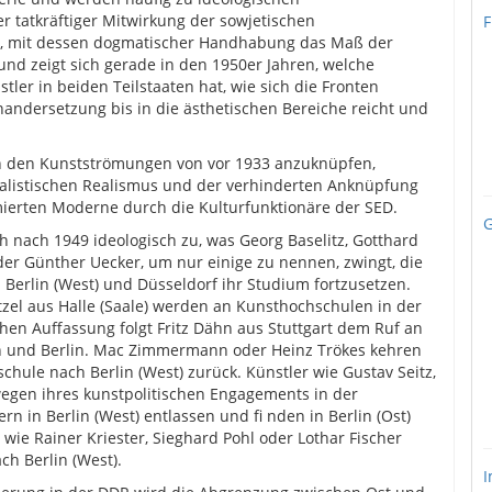
er tatkräftiger Mitwirkung der sowjetischen
F
s, mit dessen dogmatischer Handhabung das Maß der
nd zeigt sich gerade in den 1950er Jahren, welche
ler in beiden Teilstaaten hat, wie sich die Fronten
nandersetzung bis in die ästhetischen Bereiche reicht und
an den Kunstströmungen von vor 1933 anzuknüpfen,
zialistischen Realismus und der verhinderten Anknüpfung
amierten Moderne durch die Kulturfunktionäre der SED.
G
h nach 1949 ideologisch zu, was Georg Baselitz, Gotthard
er Günther Uecker, um nur einige zu nennen, zwingt, die
Berlin (West) und Düsseldorf ihr Studium fortzusetzen.
el aus Halle (Saale) werden an Kunsthochschulen in der
hen Auffassung folgt Fritz Dähn aus Stuttgart dem Ruf an
n und Berlin. Mac Zimmermann oder Heinz Trökes kehren
ule nach Berlin (West) zurück. Künstler wie Gustav Seitz,
egen ihres kunstpolitischen Engagements in der
n in Berlin (West) entlassen und ﬁ nden in Berlin (Ost)
wie Rainer Kriester, Sieghard Pohl oder Lothar Fischer
ch Berlin (West).
I