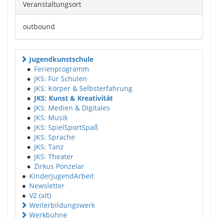
Veranstaltungsort
outbound
Jugendkunstschule
●
Ferienprogramm
●
JKS: Für Schulen
●
JKS: Körper & Selbsterfahrung
●
JKS: Kunst & Kreativität
●
JKS: Medien & Digitales
●
JKS: Musik
●
JKS: SpielSportSpaß
●
JKS: Sprache
●
JKS: Tanz
●
JKS: Theater
●
Zirkus Ponzelar
●
KinderJugendArbeit
●
Newsletter
●
VZ (alt)
Weiterbildungswerk
Werkbühne