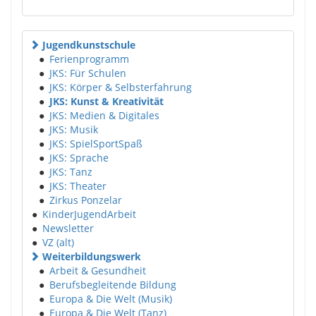
Jugendkunstschule
●
Ferienprogramm
●
JKS: Für Schulen
●
JKS: Körper & Selbsterfahrung
●
JKS: Kunst & Kreativität
●
JKS: Medien & Digitales
●
JKS: Musik
●
JKS: SpielSportSpaß
●
JKS: Sprache
●
JKS: Tanz
●
JKS: Theater
●
Zirkus Ponzelar
●
KinderJugendArbeit
●
Newsletter
●
VZ (alt)
Weiterbildungswerk
●
Arbeit & Gesundheit
●
Berufsbegleitende Bildung
●
Europa & Die Welt (Musik)
●
Europa & Die Welt (Tanz)