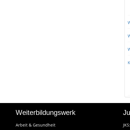
W
W
W
K
Weiterbildungswerk
Ju
Arbeit & Gesundheit
JKS