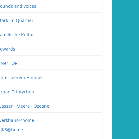
ounds and voices
tark im Quartier
amilische Kultur
owards
UNerHÖRT
nter leerem Himmel
rban Triptychon
asser · Meere · Ozeane
Werkhaus@home
JKS@home