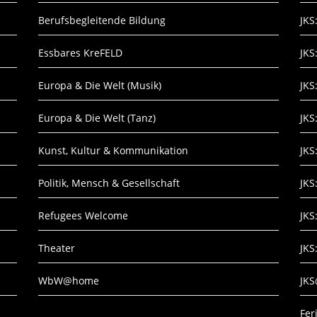
Berufsbegleitende Bildung
JKS
Essbares KreFELD
JKS
Europa & Die Welt (Musik)
JKS
Europa & Die Welt (Tanz)
JKS
Kunst, Kultur & Kommunikation
JKS
Politik, Mensch & Gesellschaft
JKS
Refugees Welcome
JKS
Theater
JKS
WbW@home
JK
Fe