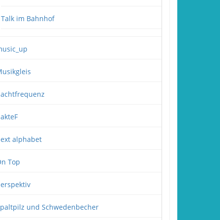
Talk im Bahnhof
usic_up
usikgleis
achtfrequenz
akteF
ext alphabet
n Top
erspektiv
paltpilz und Schwedenbecher