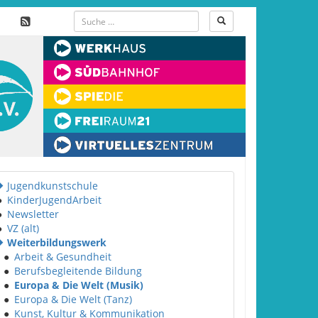
Jugendkunstschule
●
KinderJugendArbeit
●
Newsletter
●
VZ (alt)
Weiterbildungswerk
●
Arbeit & Gesundheit
●
Berufsbegleitende Bildung
●
Europa & Die Welt (Musik)
●
Europa & Die Welt (Tanz)
●
Kunst, Kultur & Kommunikation