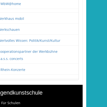
WbW@home
erkhaus mobil
erkschauen
ertvolles Wissen: Politik/Kunst/Kultur
ooperationspartner der Werkbühne
a.s.s. concerts
Rhein-Konzerte
gendkunstschule
: Für Schulen