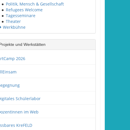
●
Politik, Mensch & Gesellschaft
●
Refugees Welcome
●
Tagesseminare
●
Theater
Werkbühne
Projekte und Werkstätten
rtCamp 2026
llEinsam
Begegnung
igitales Schülerlabor
ozentInnen im Web
ssbares KreFELD