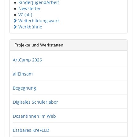
●
KinderJugendArbeit
●
Newsletter
●
VZ (alt)
Weiterbildungswerk
Werkbühne
Projekte und Werkstätten
ArtCamp 2026
allEinsam
Begegnung
Digitales Schülerlabor
DozentInnen im Web
Essbares KreFELD