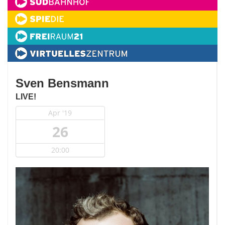
Sven Bensmann
LIVE!
Apr '19
26
20:00