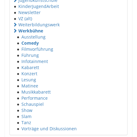
Jugendkunstschule
●
KinderJugendArbeit
●
Newsletter
●
VZ (alt)
Weiterbildungswerk
Werkbühne
●
Ausstellung
●
Comedy
●
Filmvorführung
●
Führung
●
Infotainment
●
Kabarett
●
Konzert
●
Lesung
●
Matinee
●
Musikkabarett
●
Performance
●
Schauspiel
●
Show
●
Slam
●
Tanz
●
Vorträge und Diskussionen