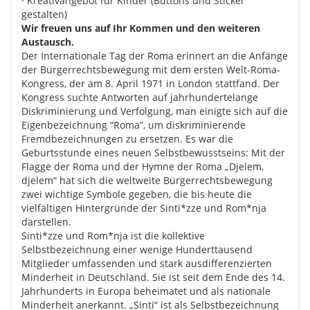
· Kreativangebot für Kinder (Buttons und Sticker
gestalten)
Wir freuen uns auf Ihr Kommen und den weiteren
Austausch.
Der Internationale Tag der Roma erinnert an die Anfänge
der Bürgerrechtsbewegung mit dem ersten Welt-Roma-
Kongress, der am 8. April 1971 in London stattfand. Der
Kongress suchte Antworten auf jahrhundertelange
Diskriminierung und Verfolgung, man einigte sich auf die
Eigenbezeichnung “Roma”, um diskriminierende
Fremdbezeichnungen zu ersetzen. Es war die
Geburtsstunde eines neuen Selbstbewusstseins: Mit der
Flagge der Roma und der Hymne der Roma „Djelem,
djelem“ hat sich die weltweite Bürgerrechtsbewegung
zwei wichtige Symbole gegeben, die bis heute die
vielfältigen Hintergründe der Sinti*zze und Rom*nja
darstellen.
Sinti*zze und Rom*nja ist die kollektive
Selbstbezeichnung einer wenige Hunderttausend
Mitglieder umfassenden und stark ausdifferenzierten
Minderheit in Deutschland. Sie ist seit dem Ende des 14.
Jahrhunderts in Europa beheimatet und als nationale
Minderheit anerkannt. „Sinti“ ist als Selbstbezeichnung