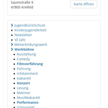
Saumstraße 9
Karte öffnen
47805
Krefeld
Jugendkunstschule
●
KinderJugendArbeit
●
Newsletter
●
VZ (alt)
Weiterbildungswerk
Werkbühne
●
Ausstellung
●
Comedy
●
Filmvorführung
●
Führung
●
Infotainment
●
Kabarett
●
Konzert
●
Lesung
●
Matinee
●
Musikkabarett
●
Performance
●
Schauspiel