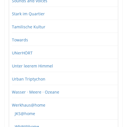
Sounds and voices
Stark im Quartier
Tamilische Kultur
Towards
UNerHÖRT
Unter leerem Himmel
Urban Triptychon
Wasser · Meere · Ozeane
Werkhaus@home
JKS@home
WbW@home