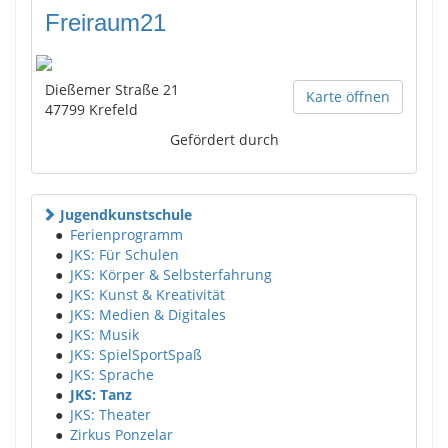
Freiraum21
Dießemer Straße 21
Karte öffnen
47799
Krefeld
Gefördert durch
Jugendkunstschule
●
Ferienprogramm
●
JKS: Für Schulen
●
JKS: Körper & Selbsterfahrung
●
JKS: Kunst & Kreativität
●
JKS: Medien & Digitales
●
JKS: Musik
●
JKS: SpielSportSpaß
●
JKS: Sprache
●
JKS: Tanz
●
JKS: Theater
●
Zirkus Ponzelar