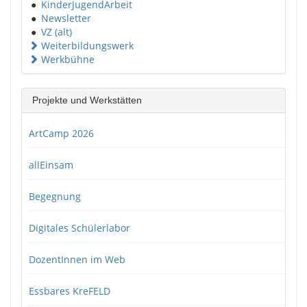
●
KinderJugendArbeit
●
Newsletter
●
VZ (alt)
Weiterbildungswerk
Werkbühne
Projekte und Werkstätten
ArtCamp 2026
allEinsam
Begegnung
Digitales Schülerlabor
DozentInnen im Web
Essbares KreFELD