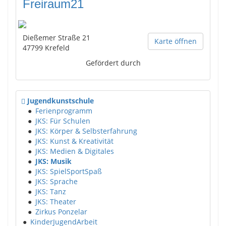
Freiraum21
Dießemer Straße 21
Karte öffnen
47799
Krefeld
Gefördert durch
Jugendkunstschule
●
Ferienprogramm
●
JKS: Für Schulen
●
JKS: Körper & Selbsterfahrung
●
JKS: Kunst & Kreativität
●
JKS: Medien & Digitales
●
JKS: Musik
●
JKS: SpielSportSpaß
●
JKS: Sprache
●
JKS: Tanz
●
JKS: Theater
●
Zirkus Ponzelar
●
KinderJugendArbeit