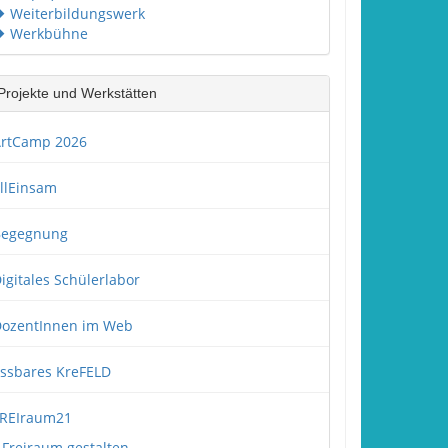
Weiterbildungswerk
Werkbühne
Projekte und Werkstätten
rtCamp 2026
llEinsam
Begegnung
igitales Schülerlabor
ozentInnen im Web
ssbares KreFELD
REIraum21
Freiraum gestalten