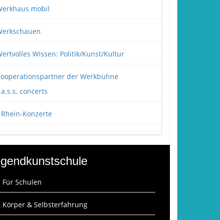
erkhaus mobil
erkschauen
ertvolles Wissen: Politik/Kunst/Kultur
ooperationspartner der Werkbühne
a.s.s. concerts
Rhein-Konzerte
gendkunstschule
: Für Schulen
: Körper & Selbsterfahrung