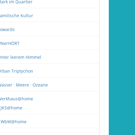
tark im Quartier
amilische Kultur
owards
UNerHÖRT
nter leerem Himmel
rban Triptychon
asser · Meere · Ozeane
Werkhaus@home
JKS@home
WbW@home