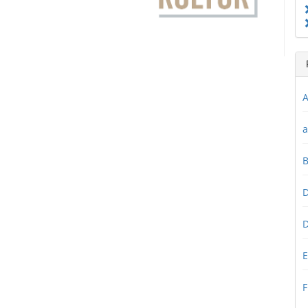
A
a
D
D
E
F