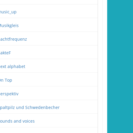
usic_up
usikgleis
achtfrequenz
akteF
ext alphabet
n Top
erspektiv
paltpilz und Schwedenbecher
ounds and voices