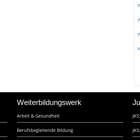
W
W
W
K
Weiterbildungswerk
Ju
Arbeit & Gesundheit
JKS
Berufsbegleitende Bildung
JKS