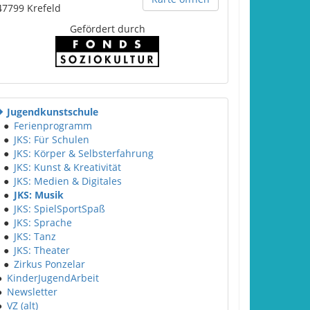
47799
Krefeld
Gefördert durch
Jugendkunstschule
●
Ferienprogramm
●
JKS: Für Schulen
●
JKS: Körper & Selbsterfahrung
●
JKS: Kunst & Kreativität
●
JKS: Medien & Digitales
●
JKS: Musik
●
JKS: SpielSportSpaß
●
JKS: Sprache
●
JKS: Tanz
●
JKS: Theater
●
Zirkus Ponzelar
●
KinderJugendArbeit
●
Newsletter
●
VZ (alt)