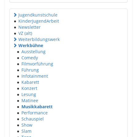
Jugendkunstschule
●
KinderJugendArbeit
●
Newsletter
●
VZ (alt)
Weiterbildungswerk
Werkbühne
●
Ausstellung
●
Comedy
●
Filmvorführung
●
Führung
●
Infotainment
●
Kabarett
●
Konzert
●
Lesung
●
Matinee
●
Musikkabarett
●
Performance
●
Schauspiel
●
Show
●
Slam