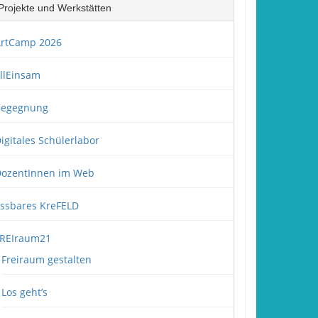
Projekte und Werkstätten
rtCamp 2026
llEinsam
Begegnung
igitales Schülerlabor
ozentInnen im Web
ssbares KreFELD
REIraum21
Freiraum gestalten
Los geht’s