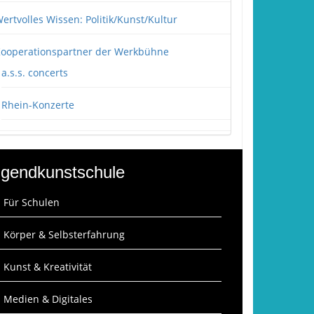
ertvolles Wissen: Politik/Kunst/Kultur
ooperationspartner der Werkbühne
a.s.s. concerts
Rhein-Konzerte
gendkunstschule
: Für Schulen
: Körper & Selbsterfahrung
: Kunst & Kreativität
: Medien & Digitales