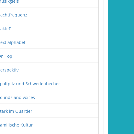
usikgleis
achtfrequenz
akteF
ext alphabet
n Top
erspektiv
paltpilz und Schwedenbecher
ounds and voices
tark im Quartier
amilische Kultur