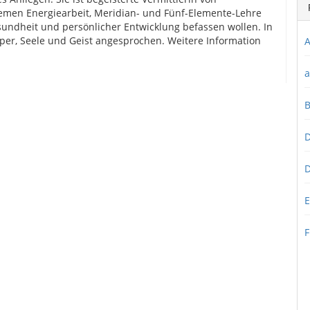
emen Energiearbeit, Meridian- und Fünf-Elemente-Lehre
sundheit und persönlicher Entwicklung befassen wollen. In
rper, Seele und Geist angesprochen.
Weitere Information
A
a
D
D
E
F