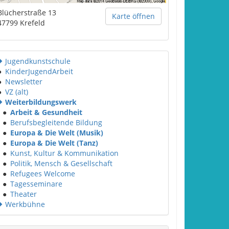
Blücherstraße 13
Karte öffnen
47799
Krefeld
Jugendkunstschule
●
KinderJugendArbeit
●
Newsletter
●
VZ (alt)
Weiterbildungswerk
●
Arbeit & Gesundheit
●
Berufsbegleitende Bildung
●
Europa & Die Welt (Musik)
●
Europa & Die Welt (Tanz)
●
Kunst, Kultur & Kommunikation
●
Politik, Mensch & Gesellschaft
●
Refugees Welcome
●
Tagesseminare
●
Theater
Werkbühne