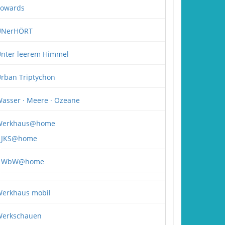
owards
UNerHÖRT
nter leerem Himmel
rban Triptychon
asser · Meere · Ozeane
Werkhaus@home
JKS@home
WbW@home
erkhaus mobil
erkschauen