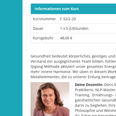
Informationen zum Kurs
Kursnummer
F 32/2-20
Dauer
1 x 5 (U)Stunden
Kursgebühr
48,00 €
Gesundheit bedeutet körperliches, geistiges und
Verstand ein ausgeglichenes Team bilden, fühlen 
Qigong Methode aktiviert unser gesamtes Energ
mehr innere Harmonie. Wir üben in diesem Wor
Metallelementes, die zu unserer Erdung beitrag
Deine Dozentin:
Doris 
Praktikerin, NLP-Master
Training, Ernährungs- 
ganzheitlichen Gesundhe
darin zu begleiten, ihr
Philosophie und Weishe
ihr dabei ein besonder