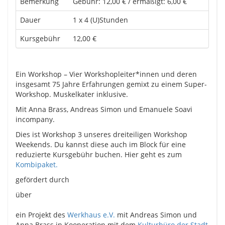
Bemerkung
Gebühr: 12,00 € / ermäßigt: 6,00 €
Dauer
1 x 4 (U)Stunden
Kursgebühr
12,00 €
Ein Workshop – Vier Workshopleiter*innen und deren
insgesamt 75 Jahre Erfahrungen gemixt zu einem Super-
Workshop. Muskelkater inklusive.
Mit Anna Brass, Andreas Simon und Emanuele Soavi
incompany.
Dies ist Workshop 3 unseres dreiteiligen Workshop
Weekends. Du kannst diese auch im Block für eine
reduzierte Kursgebühr buchen. Hier geht es zum
Kombipaket.
gefördert durch
über
ein Projekt des
Werkhaus e.V.
mit Andreas Simon und
Anna Brass in Kooperation mit dem
Kulturbüro der Stadt