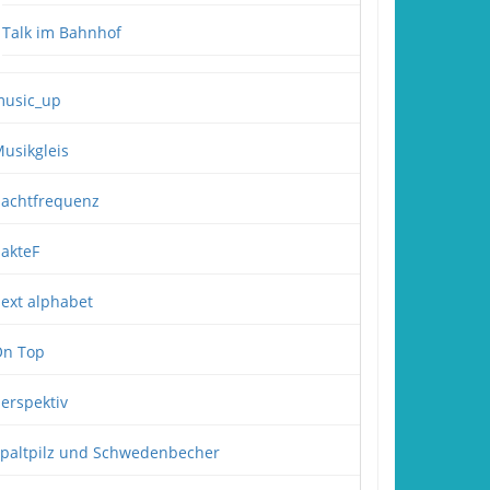
Talk im Bahnhof
usic_up
usikgleis
achtfrequenz
akteF
ext alphabet
n Top
erspektiv
paltpilz und Schwedenbecher