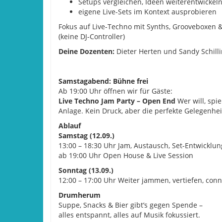
Setups vergleichen, Ideen weiterentwickel
eigene Live-Sets im Kontext ausprobieren
Fokus auf Live-Techno mit Synths, Grooveboxen 
(keine DJ-Controller)
Deine Dozenten:
Dieter Herten und Sandy Schill
Samstagabend: Bühne frei
Ab 19:00 Uhr öffnen wir für Gäste:
Live Techno Jam Party – Open End
Wer will, spie
Anlage. Kein Druck, aber die perfekte Gelegenhe
Ablauf
Samstag (12.09.)
13:00 – 18:30 Uhr Jam, Austausch, Set-Entwicklun
ab 19:00 Uhr Open House & Live Session
Sonntag (13.09.)
12:00 – 17:00 Uhr Weiter jammen, vertiefen, con
Drumherum
Suppe, Snacks & Bier gibt’s gegen Spende –
alles entspannt, alles auf Musik fokussiert.