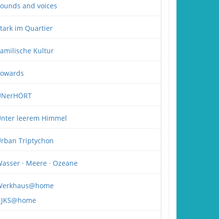
ounds and voices
tark im Quartier
amilische Kultur
owards
UNerHÖRT
nter leerem Himmel
rban Triptychon
asser · Meere · Ozeane
Werkhaus@home
JKS@home