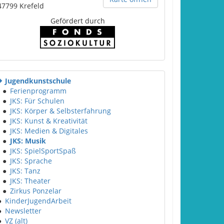
47799
Krefeld
Gefördert durch
Jugendkunstschule
●
Ferienprogramm
●
JKS: Für Schulen
●
JKS: Körper & Selbsterfahrung
●
JKS: Kunst & Kreativität
●
JKS: Medien & Digitales
●
JKS: Musik
●
JKS: SpielSportSpaß
●
JKS: Sprache
●
JKS: Tanz
●
JKS: Theater
●
Zirkus Ponzelar
●
KinderJugendArbeit
●
Newsletter
●
VZ (alt)