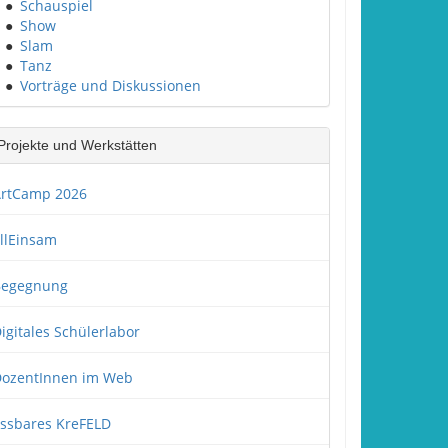
●
Schauspiel
●
Show
●
Slam
●
Tanz
●
Vorträge und Diskussionen
Projekte und Werkstätten
rtCamp 2026
llEinsam
Begegnung
igitales Schülerlabor
ozentInnen im Web
ssbares KreFELD