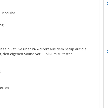
n
& Modular
ing
lt sein Set live über PA – direkt aus dem Setup auf die
it, den eigenen Sound vor Publikum zu testen.
g
necten