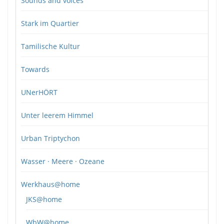
Sounds and voices
Stark im Quartier
Tamilische Kultur
Towards
UNerHÖRT
Unter leerem Himmel
Urban Triptychon
Wasser · Meere · Ozeane
Werkhaus@home
JKS@home
WbW@home