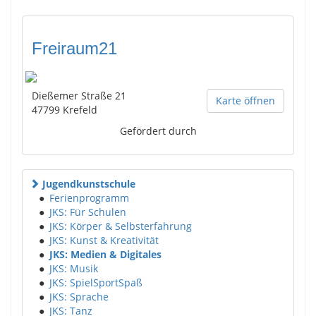
Freiraum21
Dießemer Straße 21
Karte öffnen
47799
Krefeld
Gefördert durch
Jugendkunstschule
●
Ferienprogramm
●
JKS: Für Schulen
●
JKS: Körper & Selbsterfahrung
●
JKS: Kunst & Kreativität
●
JKS: Medien & Digitales
●
JKS: Musik
●
JKS: SpielSportSpaß
●
JKS: Sprache
●
JKS: Tanz