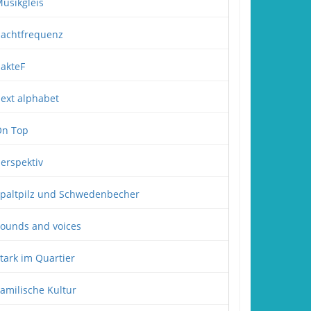
usikgleis
achtfrequenz
akteF
ext alphabet
n Top
erspektiv
paltpilz und Schwedenbecher
ounds and voices
tark im Quartier
amilische Kultur