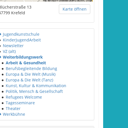
Blücherstraße 13
Karte öffnen
47799
Krefeld
Jugendkunstschule
●
KinderJugendArbeit
●
Newsletter
●
VZ (alt)
Weiterbildungswerk
●
Arbeit & Gesundheit
●
Berufsbegleitende Bildung
●
Europa & Die Welt (Musik)
●
Europa & Die Welt (Tanz)
●
Kunst, Kultur & Kommunikation
●
Politik, Mensch & Gesellschaft
●
Refugees Welcome
●
Tagesseminare
●
Theater
Werkbühne