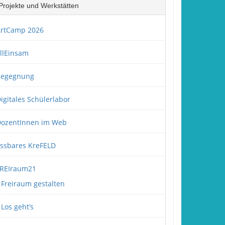
Projekte und Werkstätten
rtCamp 2026
llEinsam
Begegnung
igitales Schülerlabor
ozentInnen im Web
ssbares KreFELD
REIraum21
Freiraum gestalten
Los geht’s