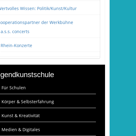
ertvolles Wissen: Politik/Kunst/Kultur
ooperationspartner der Werkbühne
a.s.s. concerts
Rhein-Konzerte
gendkunstschule
: Für Schulen
: Körper & Selbsterfahrung
: Kunst & Kreativität
: Medien & Digitales