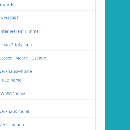
owards
UNerHÖRT
nter leerem Himmel
rban Triptychon
asser · Meere · Ozeane
Werkhaus@home
JKS@home
WbW@home
erkhaus mobil
erkschauen