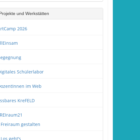
Projekte und Werkstätten
rtCamp 2026
llEinsam
Begegnung
igitales Schülerlabor
ozentInnen im Web
ssbares KreFELD
REIraum21
Freiraum gestalten
Los geht’s