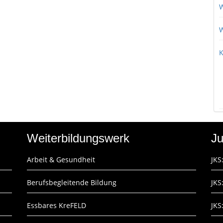
W
W
K
Weiterbildungswerk
Ju
Arbeit & Gesundheit
JKS
Berufsbegleitende Bildung
JKS
Essbares KreFELD
JKS