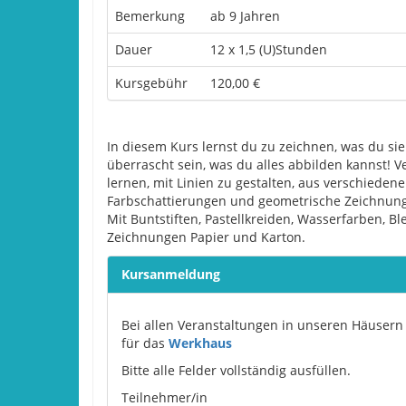
Bemerkung
ab 9 Jahren
Dauer
12 x 1,5 (U)Stunden
Kursgebühr
120,00 €
In diesem Kurs lernst du zu zeichnen, was du si
überrascht sein, was du alles abbilden kannst! 
lernen, mit Linien zu gestalten, aus verschiedene
Farbschattierungen und geometrische Zeichnung
Mit Buntstiften, Pastellkreiden, Wasserfarben, Bl
Zeichnungen Papier und Karton.
Kursanmeldung
Bei allen Veranstaltungen in unseren Häusern 
für das
Werkhaus
Bitte alle Felder vollständig ausfüllen.
Please leave this field empty.
Teilnehmer/in