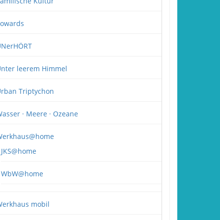
amilische Kultur
owards
UNerHÖRT
nter leerem Himmel
rban Triptychon
asser · Meere · Ozeane
Werkhaus@home
JKS@home
WbW@home
erkhaus mobil