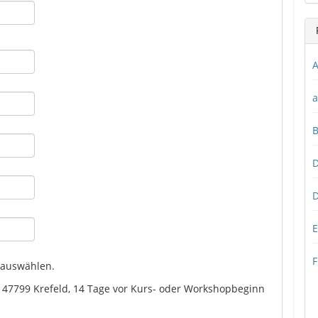
A
a
D
D
E
F
 auswählen.
, 47799 Krefeld, 14 Tage vor Kurs- oder Workshopbeginn