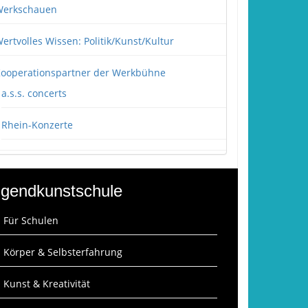
erkschauen
ertvolles Wissen: Politik/Kunst/Kultur
ooperationspartner der Werkbühne
a.s.s. concerts
Rhein-Konzerte
gendkunstschule
: Für Schulen
: Körper & Selbsterfahrung
: Kunst & Kreativität