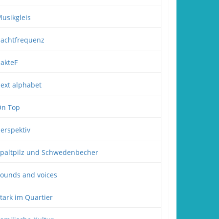
usikgleis
achtfrequenz
akteF
ext alphabet
n Top
erspektiv
paltpilz und Schwedenbecher
ounds and voices
tark im Quartier