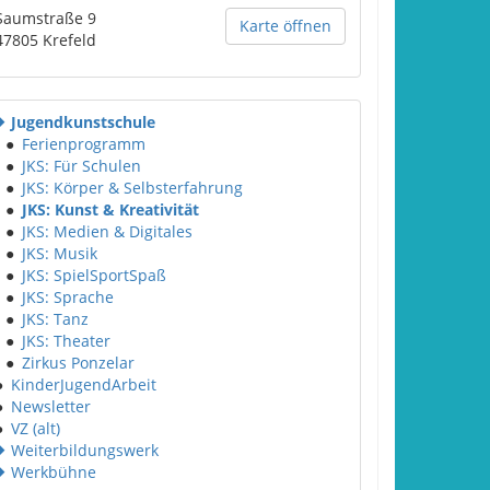
Saumstraße 9
Karte öffnen
47805
Krefeld
Jugendkunstschule
●
Ferienprogramm
●
JKS: Für Schulen
●
JKS: Körper & Selbsterfahrung
●
JKS: Kunst & Kreativität
●
JKS: Medien & Digitales
●
JKS: Musik
●
JKS: SpielSportSpaß
●
JKS: Sprache
●
JKS: Tanz
●
JKS: Theater
●
Zirkus Ponzelar
●
KinderJugendArbeit
●
Newsletter
●
VZ (alt)
Weiterbildungswerk
Werkbühne