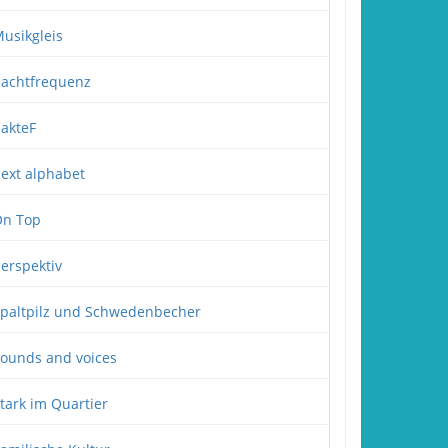
usikgleis
achtfrequenz
akteF
ext alphabet
n Top
erspektiv
paltpilz und Schwedenbecher
ounds and voices
tark im Quartier