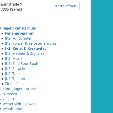
Saumstraße 9
Karte öffnen
47805
Krefeld
Jugendkunstschule
●
Ferienprogramm
●
JKS: Für Schulen
●
JKS: Körper & Selbsterfahrung
●
JKS: Kunst & Kreativität
●
JKS: Medien & Digitales
●
JKS: Musik
●
JKS: SpielSportSpaß
●
JKS: Sprache
●
JKS: Tanz
●
JKS: Theater
●
Zirkus Ponzelar
●
KinderJugendArbeit
●
Newsletter
●
VZ (alt)
Weiterbildungswerk
Werkbühne