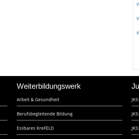
W
W
K
Weiterbildungswerk
Ju
Arbeit & Gesundheit
JKS
Berufsbegleitende Bildung
JKS
Essbares KreFELD
JKS