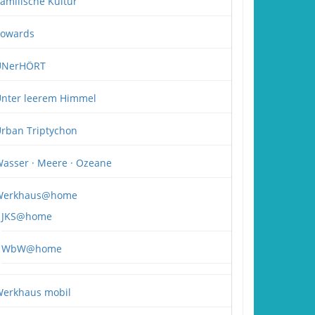
amilische Kultur
owards
UNerHÖRT
nter leerem Himmel
rban Triptychon
asser · Meere · Ozeane
Werkhaus@home
JKS@home
WbW@home
erkhaus mobil