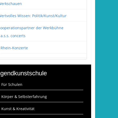
erkschauen
ertvolles Wissen: Politik/Kunst/Kultur
ooperationspartner der Werkbühne
a.s.s. concerts
Rhein-Konzerte
gendkunstschule
: Für Schulen
: Körper & Selbsterfahrung
: Kunst & Kreativität