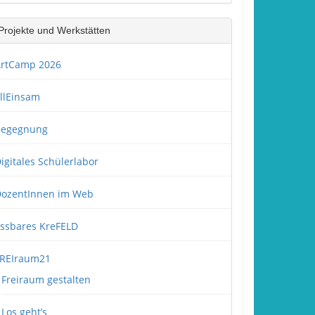
Projekte und Werkstätten
rtCamp 2026
llEinsam
Begegnung
igitales Schülerlabor
ozentInnen im Web
ssbares KreFELD
REIraum21
Freiraum gestalten
Los geht’s