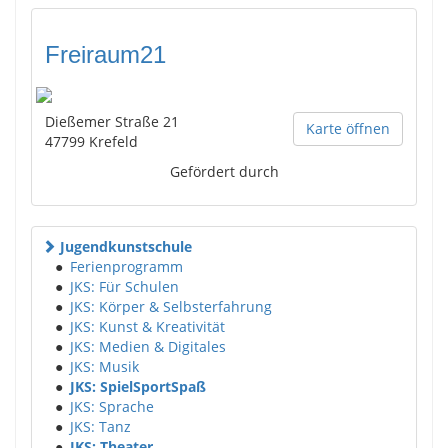
Freiraum21
Dießemer Straße 21
Karte öffnen
47799
Krefeld
Gefördert durch
Jugendkunstschule
●
Ferienprogramm
●
JKS: Für Schulen
●
JKS: Körper & Selbsterfahrung
●
JKS: Kunst & Kreativität
●
JKS: Medien & Digitales
●
JKS: Musik
●
JKS: SpielSportSpaß
●
JKS: Sprache
●
JKS: Tanz
●
JKS: Theater