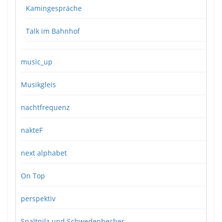
Kamingespräche
Talk im Bahnhof
music_up
Musikgleis
nachtfrequenz
nakteF
next alphabet
On Top
perspektiv
Spaltpilz und Schwedenbecher