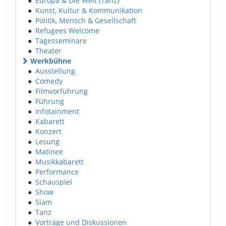
●
Europa & Die Welt (Tanz)
●
Kunst, Kultur & Kommunikation
●
Politik, Mensch & Gesellschaft
●
Refugees Welcome
●
Tagesseminare
●
Theater
Werkbühne
●
Ausstellung
●
Comedy
●
Filmvorführung
●
Führung
●
Infotainment
●
Kabarett
●
Konzert
●
Lesung
●
Matinee
●
Musikkabarett
●
Performance
●
Schauspiel
●
Show
●
Slam
●
Tanz
●
Vorträge und Diskussionen