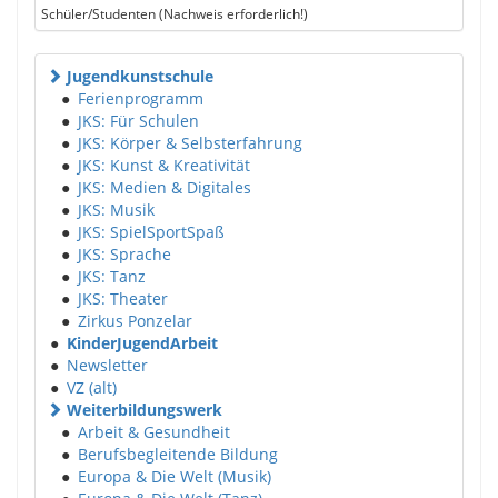
Schüler/Studenten (Nachweis erforderlich!)
Jugendkunstschule
●
Ferienprogramm
●
JKS: Für Schulen
●
JKS: Körper & Selbsterfahrung
●
JKS: Kunst & Kreativität
●
JKS: Medien & Digitales
●
JKS: Musik
●
JKS: SpielSportSpaß
●
JKS: Sprache
●
JKS: Tanz
●
JKS: Theater
●
Zirkus Ponzelar
●
KinderJugendArbeit
●
Newsletter
●
VZ (alt)
Weiterbildungswerk
●
Arbeit & Gesundheit
●
Berufsbegleitende Bildung
●
Europa & Die Welt (Musik)