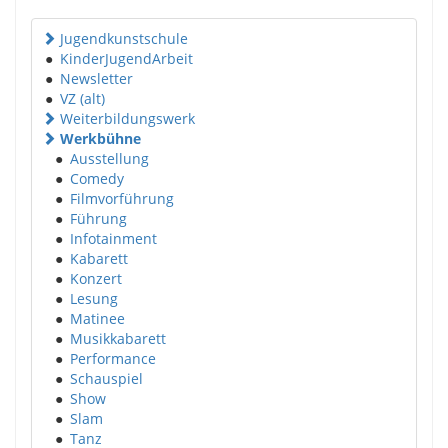
Jugendkunstschule
●
KinderJugendArbeit
●
Newsletter
●
VZ (alt)
Weiterbildungswerk
Werkbühne
●
Ausstellung
●
Comedy
●
Filmvorführung
●
Führung
●
Infotainment
●
Kabarett
●
Konzert
●
Lesung
●
Matinee
●
Musikkabarett
●
Performance
●
Schauspiel
●
Show
●
Slam
●
Tanz