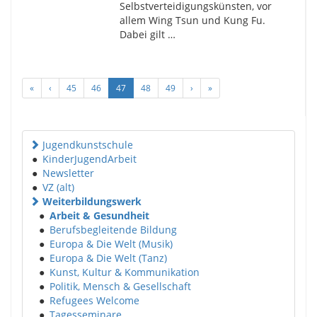
Selbstverteidigungskünsten, vor
allem Wing Tsun und Kung Fu.
Dabei gilt …
«
‹
45
46
47
48
49
›
»
Jugendkunstschule
●
KinderJugendArbeit
●
Newsletter
●
VZ (alt)
Weiterbildungswerk
●
Arbeit & Gesundheit
●
Berufsbegleitende Bildung
●
Europa & Die Welt (Musik)
●
Europa & Die Welt (Tanz)
●
Kunst, Kultur & Kommunikation
●
Politik, Mensch & Gesellschaft
●
Refugees Welcome
●
Tagesseminare