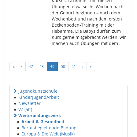
Kurses. Du kannst mit diesen
Übungen etwa sechs Wochen nach
der Geburt beginnen – nach dem
Wochenbett und nach dem ersten
Beckenboden-Training mit der
Hebamme. Die Babys dürfen zum
Kurs gerne mitgebracht werden, wir
machen auch Übungen mit dem …
«
‹
47
48
49
50
51
›
»
Jugendkunstschule
●
KinderJugendArbeit
●
Newsletter
●
VZ (alt)
Weiterbildungswerk
●
Arbeit & Gesundheit
●
Berufsbegleitende Bildung
●
Europa & Die Welt (Musik)