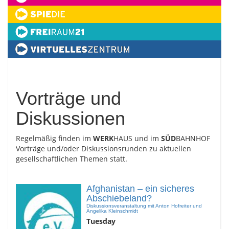
Vorträge und
Diskussionen
Regelmäßig finden im
WERK
HAUS und im
SÜD
BAHNHOF
Vorträge und/oder Diskussionsrunden zu aktuellen
gesellschaftlichen Themen statt.
Afghanistan – ein sicheres
Abschiebeland?
Diskussionsveranstaltung mit Anton Hofreiter und
Angelika Kleinschmidt
Tuesday