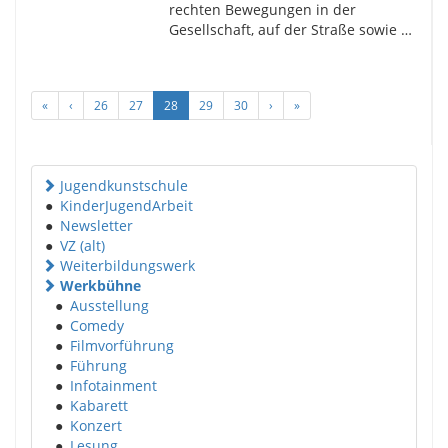
rechten Bewegungen in der
Gesellschaft, auf der Straße sowie …
«
‹
26
27
28
29
30
›
»
Jugendkunstschule
●
KinderJugendArbeit
●
Newsletter
●
VZ (alt)
Weiterbildungswerk
Werkbühne
●
Ausstellung
●
Comedy
●
Filmvorführung
●
Führung
●
Infotainment
●
Kabarett
●
Konzert
●
Lesung