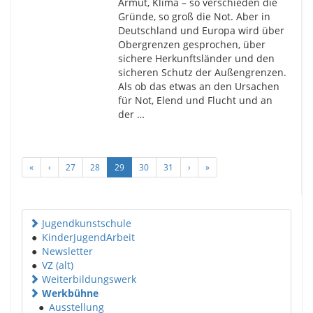
Armut, Klima – so verschieden die
Gründe, so groß die Not. Aber in
Deutschland und Europa wird über
Obergrenzen gesprochen, über
sichere Herkunftsländer und den
sicheren Schutz der Außengrenzen.
Als ob das etwas an den Ursachen
für Not, Elend und Flucht und an
der …
«
‹
27
28
29
30
31
›
»
Jugendkunstschule
●
KinderJugendArbeit
●
Newsletter
●
VZ (alt)
Weiterbildungswerk
Werkbühne
●
Ausstellung