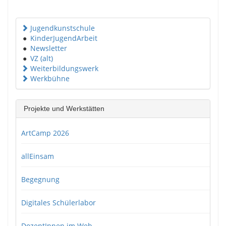
Jugendkunstschule
●
KinderJugendArbeit
●
Newsletter
●
VZ (alt)
Weiterbildungswerk
Werkbühne
Projekte und Werkstätten
ArtCamp 2026
allEinsam
Begegnung
Digitales Schülerlabor
DozentInnen im Web