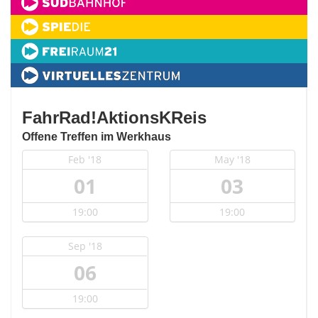
FahrRad!AktionsKReis
Offene Treffen im Werkhaus
Feb '18
May '18
01
03
19:00
19:00
Sep '18
06
19:00