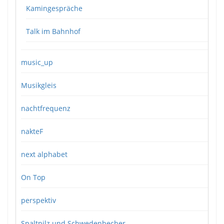
Kamingespräche
Talk im Bahnhof
music_up
Musikgleis
nachtfrequenz
nakteF
next alphabet
On Top
perspektiv
Spaltpilz und Schwedenbecher