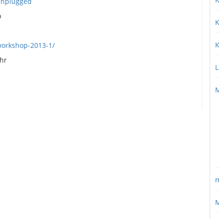
unplugged
p
K
K
workshop-2013-1/
Uhr
L
M
m
M