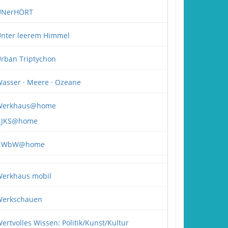
UNerHÖRT
nter leerem Himmel
rban Triptychon
asser · Meere · Ozeane
Werkhaus@home
JKS@home
WbW@home
erkhaus mobil
erkschauen
ertvolles Wissen: Politik/Kunst/Kultur