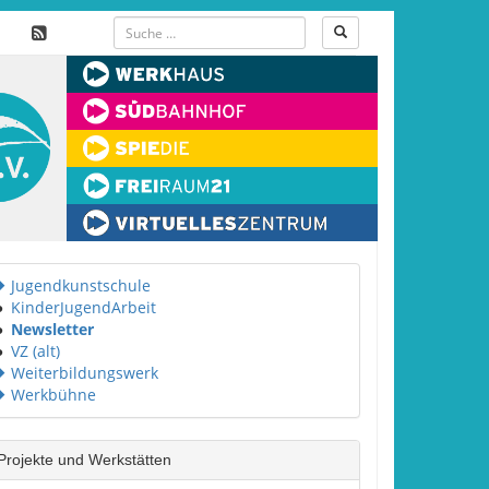
Jugendkunstschule
●
KinderJugendArbeit
●
Newsletter
●
VZ (alt)
Weiterbildungswerk
Werkbühne
Projekte und Werkstätten