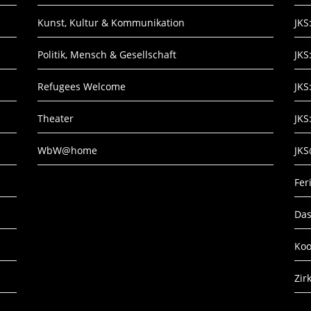
Kunst, Kultur & Kommunikation
JKS
Politik, Mensch & Gesellschaft
JKS
Refugees Welcome
JKS
Theater
JKS
WbW@home
JK
Fe
Das
Koo
Zir