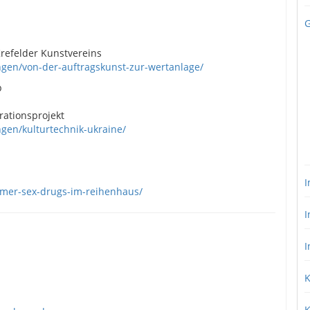
G
refelder Kunstvereins
gen/von-der-auftragskunst-zur-wertanlage/
p
rationsprojekt
gen/kulturtechnik-ukraine/
I
lmer-sex-drugs-im-reihenhaus/
I
I
K
K