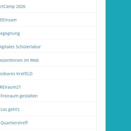
rtCamp 2026
llEinsam
Begegnung
igitales Schülerlabor
ozentInnen im Web
ssbares KreFELD
REIraum21
Freiraum gestalten
Los geht’s
Quartierstreff