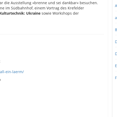
r die Ausstellung »brenne und sei dankbar« besuchen.
A
ne im Südbahnhof, einem Vortrag des Krefelder
Kulturtechnik: Ukraine
sowie Workshops der
a
D
D
t
E
ll-ein-laerm/
F
p