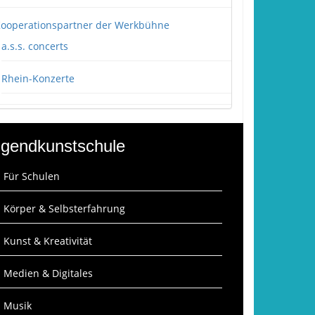
ooperationspartner der Werkbühne
a.s.s. concerts
Rhein-Konzerte
gendkunstschule
: Für Schulen
: Körper & Selbsterfahrung
: Kunst & Kreativität
: Medien & Digitales
: Musik