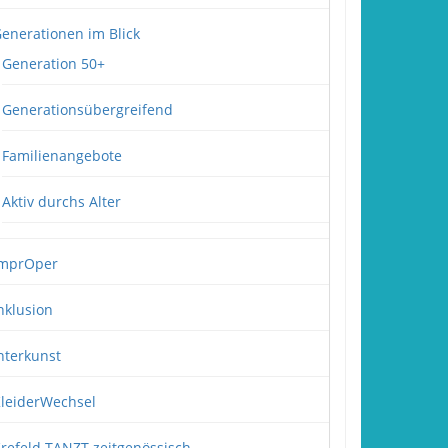
enerationen im Blick
Generation 50+
Generationsübergreifend
Familienangebote
Aktiv durchs Alter
mprOper
nklusion
nterkunst
leiderWechsel
refeld TANZT zeitgenössisch