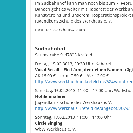
Im Südbahnhof kann man noch bis zum 7. Februa
Danach geht es weiter mit Kabarett der Werkbüh
Kunstvereins und unserem Kooperationsprojekt
Jugendkunstschule des Werkhaus e. V.
Ihr/Euer Werkhaus-Team
Südbahnhof
Saumstraße 9, 47805 Krefeld
Freitag, 15.02.3013, 20:30 Uhr, Kabarett
Vocal Recall – Ein Lärm, der deinen Namen träg
AK 15,00 € :: erm. 7,50 € :: Vvk 12,00 €
http://www.werkbuehne-krefeld.de/684/vocal-reca
Samstag, 16.02.2013, 11:00 – 17:00 Uhr, Worksho
Höhlenmalerei
Jugendkunstschule des Werkhaus e. V.
http://www.werkhaus-krefeld.de/angebot/2079/
Sonntag, 17.02.2013, 11:00 – 14:00 Uhr
Circle Singing
WbW Werkhaus e. V.