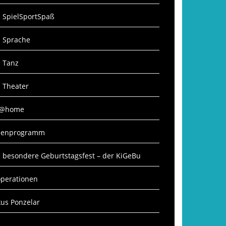
: SpielSportSpaß
: Sprache
: Tanz
: Theater
S@home
rienprogramm
 besondere Geburtstagsfest – der KiGeBu
perationen
kus Ponzelar