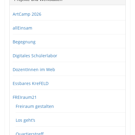
ArtCamp 2026
allEinsam
Begegnung
Digitales Schülerlabor
DozentInnen im Web
Essbares KreFELD
FREIraum21
Freiraum gestalten
Los geht’s
Quartierstreff