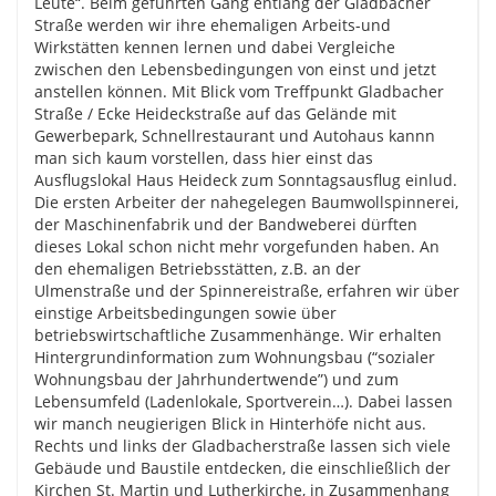
Leute“. Beim geführten Gang entlang der Gladbacher
Straße werden wir ihre ehemaligen Arbeits-und
Wirkstätten kennen lernen und dabei Vergleiche
zwischen den Lebensbedingungen von einst und jetzt
anstellen können. Mit Blick vom Treffpunkt Gladbacher
Straße / Ecke Heideckstraße auf das Gelände mit
Gewerbepark, Schnellrestaurant und Autohaus kannn
man sich kaum vorstellen, dass hier einst das
Ausflugslokal Haus Heideck zum Sonntagsausflug einlud.
Die ersten Arbeiter der nahegelegen Baumwollspinnerei,
der Maschinenfabrik und der Bandweberei dürften
dieses Lokal schon nicht mehr vorgefunden haben. An
den ehemaligen Betriebsstätten, z.B. an der
Ulmenstraße und der Spinnereistraße, erfahren wir über
einstige Arbeitsbedingungen sowie über
betriebswirtschaftliche Zusammenhänge. Wir erhalten
Hintergrundinformation zum Wohnungsbau (“sozialer
Wohnungsbau der Jahrhundertwende”) und zum
Lebensumfeld (Ladenlokale, Sportverein…). Dabei lassen
wir manch neugierigen Blick in Hinterhöfe nicht aus.
Rechts und links der Gladbacherstraße lassen sich viele
Gebäude und Baustile entdecken, die einschließlich der
Kirchen St. Martin und Lutherkirche, in Zusammenhang