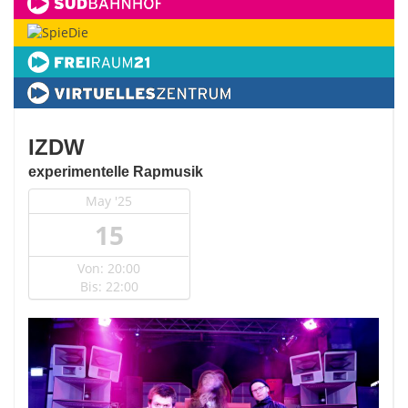
IZDW
experimentelle Rapmusik
May '25
15
Von: 20:00
Bis: 22:00