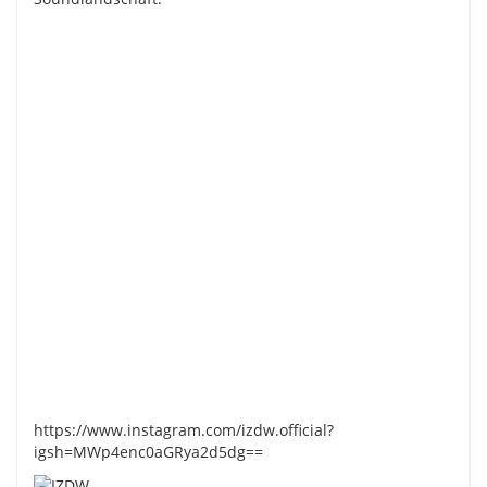
https://www.instagram.com/izdw.official?
igsh=MWp4enc0aGRya2d5dg==