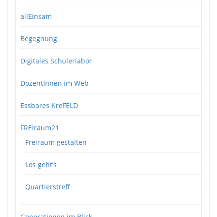
allEinsam
Begegnung
Digitales Schülerlabor
DozentInnen im Web
Essbares KreFELD
FREIraum21
Freiraum gestalten
Los geht’s
Quartierstreff
Generationen im Blick