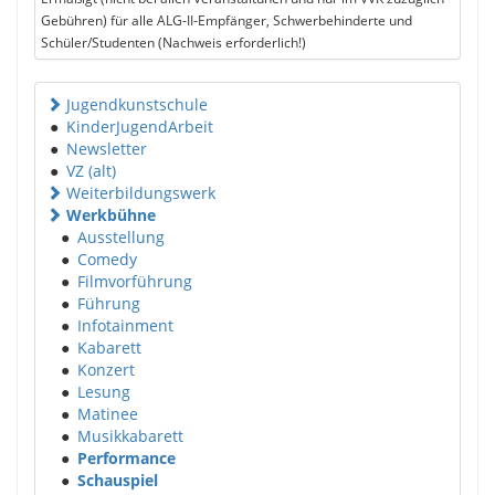
Gebühren) für alle ALG-II-Empfänger, Schwerbehinderte und
Schüler/Studenten (Nachweis erforderlich!)
Jugendkunstschule
●
KinderJugendArbeit
●
Newsletter
●
VZ (alt)
Weiterbildungswerk
Werkbühne
●
Ausstellung
●
Comedy
●
Filmvorführung
●
Führung
●
Infotainment
●
Kabarett
●
Konzert
●
Lesung
●
Matinee
●
Musikkabarett
●
Performance
●
Schauspiel