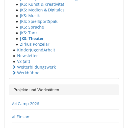
●
JKS: Kunst & Kreativität
●
JKS: Medien & Digitales
●
JKS: Musik
●
JKS: SpielSportSpaß
●
JKS: Sprache
●
JKS: Tanz
●
JKS: Theater
●
Zirkus Ponzelar
●
KinderJugendArbeit
●
Newsletter
●
VZ (alt)
Weiterbildungswerk
Werkbühne
Projekte und Werkstätten
ArtCamp 2026
allEinsam