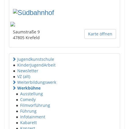
Saumstraße 9
Karte öffnen
47805
Krefeld
Jugendkunstschule
●
KinderJugendArbeit
●
Newsletter
●
VZ (alt)
Weiterbildungswerk
Werkbühne
●
Ausstellung
●
Comedy
●
Filmvorführung
●
Führung
●
Infotainment
●
Kabarett
●
Konzert