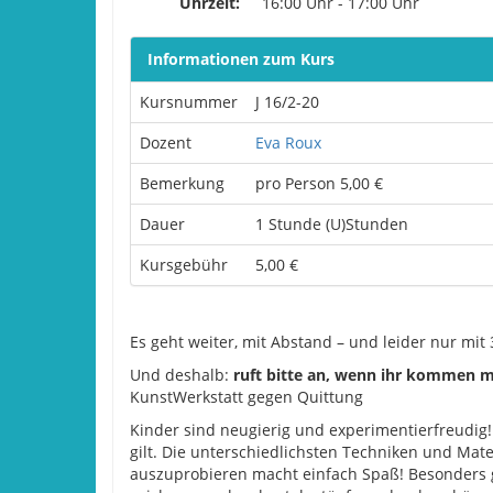
Uhrzeit:
16:00 Uhr - 17:00 Uhr
Informationen zum Kurs
Kursnummer
J 16/2-20
Dozent
Eva Roux
Bemerkung
pro Person 5,00 €
Dauer
1 Stunde (U)Stunden
Kursgebühr
5,00 €
Es geht weiter, mit Abstand – und leider nur mit 
Und deshalb:
ruft bitte an, wenn ihr kommen mö
KunstWerkstatt gegen Quittung
Kinder sind neugierig und experimentierfreudig! S
gilt. Die unterschiedlichsten Techniken und Mate
auszuprobieren macht einfach Spaß! Besonders 