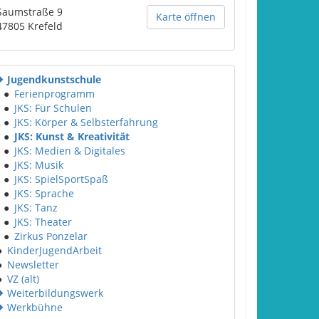
Saumstraße 9
Karte öffnen
47805
Krefeld
Jugendkunstschule
●
Ferienprogramm
●
JKS: Für Schulen
●
JKS: Körper & Selbsterfahrung
●
JKS: Kunst & Kreativität
●
JKS: Medien & Digitales
●
JKS: Musik
●
JKS: SpielSportSpaß
●
JKS: Sprache
●
JKS: Tanz
●
JKS: Theater
●
Zirkus Ponzelar
●
KinderJugendArbeit
●
Newsletter
●
VZ (alt)
Weiterbildungswerk
Werkbühne