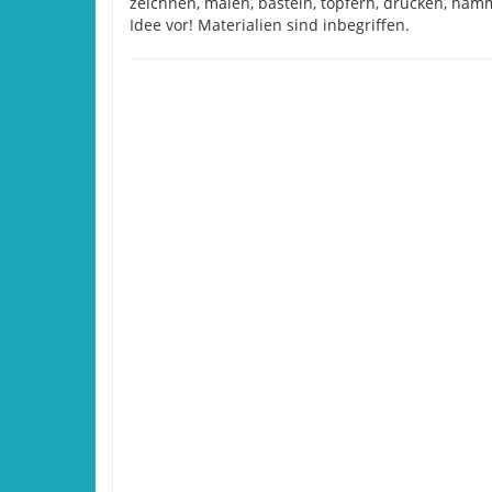
zeichnen, malen, basteln, töpfern, drucken, hämm
Idee vor! Materialien sind inbegriffen.