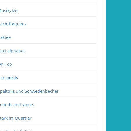
usikgleis
achtfrequenz
akteF
ext alphabet
n Top
erspektiv
paltpilz und Schwedenbecher
ounds and voices
tark im Quartier