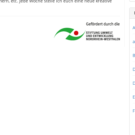
ern, etc. Jede Woche stelle ich euch eine neue kreative
A
a
D
D
E
F