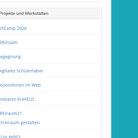
Projekte und Werkstätten
rtCamp 2026
llEinsam
Begegnung
igitales Schülerlabor
ozentInnen im Web
ssbares KreFELD
REIraum21
Freiraum gestalten
Los geht’s