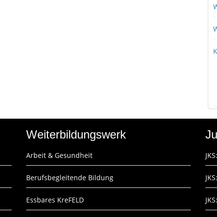
W
W
K
Weiterbildungswerk
Ju
Arbeit & Gesundheit
JKS
Berufsbegleitende Bildung
JKS
Essbares KreFELD
JKS