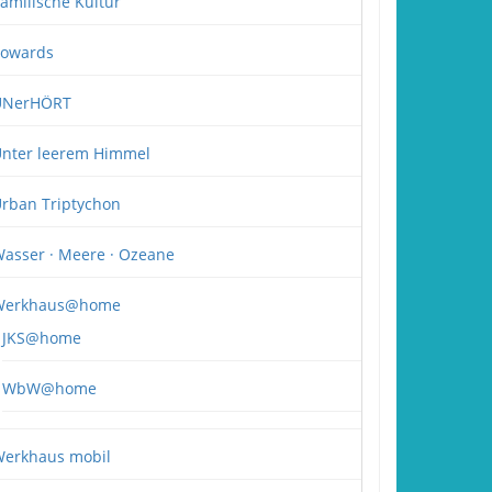
amilische Kultur
owards
UNerHÖRT
nter leerem Himmel
rban Triptychon
asser · Meere · Ozeane
Werkhaus@home
JKS@home
WbW@home
erkhaus mobil