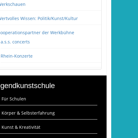
erkschauen
ertvolles Wissen: Politik/Kunst/Kultur
ooperationspartner der Werkbühne
a.s.s. concerts
Rhein-Konzerte
gendkunstschule
: Für Schulen
: Körper & Selbsterfahrung
: Kunst & Kreativität