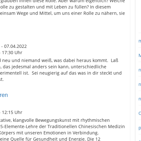
glauben ihnen diese Rolle. Aber warum eigentlich? Welche
olle zu gestalten und mit Leben zu füllen? In diesem
insam Wege und Mittel, um uns einer Rolle zu nähern, sie
m
 - 07.04.2022
- 17:30 Uhr
M
rd neu und niemand weiß, was dabei heraus kommt. Laß
n, das jedesmal anders sein kann, unterschiedliche
n
erimentell ist. Sei neugierig auf das was in dir steckt und
t.
n
ren
n
- 12:15 Uhr
O
itative, klangvolle Bewegungskunst mit rhythmischen
5-Elemente-Lehre der Traditionellen Chinesischen Medizin
p
Körpers mit unseren Emotionen in Verbindung.
eine Quelle für Gesundheit und Energie. Die 12