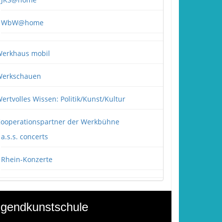
WbW@home
erkhaus mobil
erkschauen
ertvolles Wissen: Politik/Kunst/Kultur
ooperationspartner der Werkbühne
a.s.s. concerts
Rhein-Konzerte
gendkunstschule