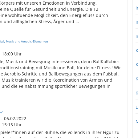
Körpers mit unseren Emotionen in Verbindung.
I
eine Quelle für Gesundheit und Energie. Die 12
ne wohltuende Möglichkeit, den Energiefluss durch
n und alltäglichen Stress, Ärger und …
I
I
Ball, Musik und Aerobic-Elementen
K
- 18:00 Uhr
piele, Musik und Bewegung interessieren, denn BallKoRobics
K
onditionstraining mit Musik und Ball, für deine Fitness! Wir
he Aerobic-Schritte und Ballbewegungen aus dem Fußball,
K
Zu Musik trainieren wir die Koordination von Armen und
 und die Feinabstimmung sportlicher Bewegungen in
K
L
se"
 - 06.02.2022
M
- 15:15 Uhr
eler*innen auf der Bühne, die vollends in ihrer Figur zu