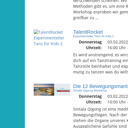
verschwinden scheinen. Wir 
Methoden gibt es, um eine R
Workshop erproben wir geme
greifbar zu …
TalentRocket
Experimenteller Tanz für Kids 2
Donnerstag
03.02.2022
Uhrzeit:
16:00 Uhr 
Es wird anstrengend, es wi
dich auf ein Tanztraining ei
Tanzstile beinhaltet und exp
mutig zu tanzen was du wills
Die 12 Bewegungsmant
Sintala Qigong Workshop
Donnerstag
03.02.2022
Uhrzeit:
10:00 Uhr 
Sintala Qigong ist eine med
Bewegungsfolgen. Nach der 
stehen die Organe unseres 
Ausgeglichene Gefühle sind 