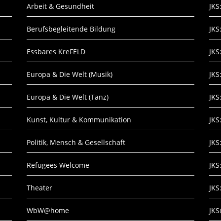
Arbeit & Gesundheit
JKS
Berufsbegleitende Bildung
JKS
Essbares KreFELD
JKS
Europa & Die Welt (Musik)
JKS
Europa & Die Welt (Tanz)
JKS
Kunst, Kultur & Kommunikation
JKS
Politik, Mensch & Gesellschaft
JKS
Refugees Welcome
JKS
Theater
JKS
WbW@home
JK