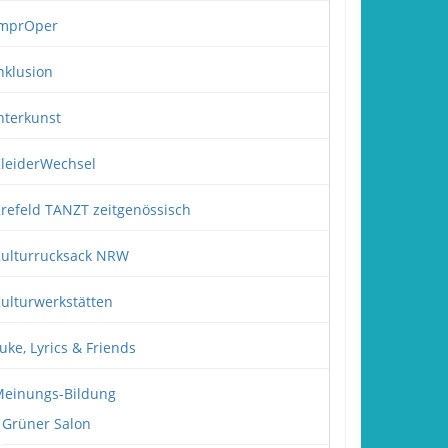
mprOper
nklusion
nterkunst
leiderWechsel
refeld TANZT zeitgenössisch
ulturrucksack NRW
ulturwerkstätten
uke, Lyrics & Friends
einungs-Bildung
Grüner Salon