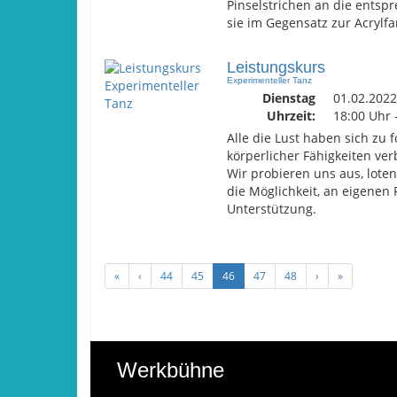
Pinselstrichen an die entspr
sie im Gegensatz zur Acrylf
Leistungskurs
Experimenteller Tanz
Dienstag
01.02.2022
Uhrzeit:
18:00 Uhr 
Alle die Lust haben sich zu
körperlicher Fähigkeiten ve
Wir probieren uns aus, loten
die Möglichkeit, an eigenen 
Unterstützung.
«
‹
44
45
46
47
48
›
»
Werkbühne