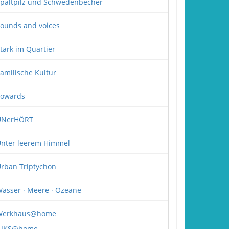
paltpilz und Schwedenbecher
ounds and voices
tark im Quartier
amilische Kultur
owards
UNerHÖRT
nter leerem Himmel
rban Triptychon
asser · Meere · Ozeane
Werkhaus@home
JKS@home