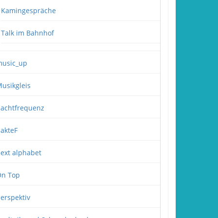
Kamingespräche
Talk im Bahnhof
usic_up
usikgleis
achtfrequenz
akteF
ext alphabet
n Top
erspektiv