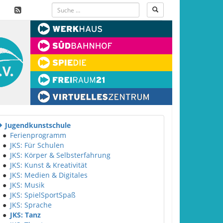
Jugendkunstschule
●
Ferienprogramm
●
JKS: Für Schulen
●
JKS: Körper & Selbsterfahrung
●
JKS: Kunst & Kreativität
●
JKS: Medien & Digitales
●
JKS: Musik
●
JKS: SpielSportSpaß
●
JKS: Sprache
●
JKS: Tanz