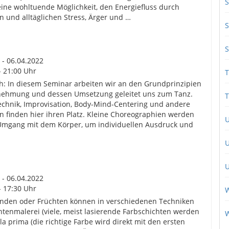
S
ne wohltuende Möglichkeit, den Energiefluss durch
n und alltäglichen Stress, Ärger und …
S
S
 - 06.04.2022
- 21:00 Uhr
T
h: In diesem Seminar arbeiten wir an den Grundprinzipien
ehmung und dessen Umsetzung geleitet uns zum Tanz.
T
echnik, Improvisation, Body-Mind-Centering und andere
 finden hier ihren Platz. Kleine Choreographien werden
eie Umgang mit dem Körper, um individuellen Ausdruck und
U
U
 - 06.04.2022
- 17:30 Uhr
W
nden oder Früchten können in verschiedenen Techniken
htenmalerei (viele, meist lasierende Farbschichten werden
la prima (die richtige Farbe wird direkt mit den ersten