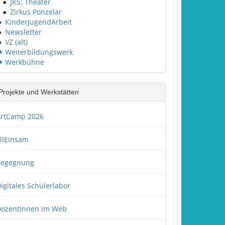
●
JKS: Theater
●
Zirkus Ponzelar
●
KinderJugendArbeit
●
Newsletter
●
VZ (alt)
Weiterbildungswerk
Werkbühne
Projekte und Werkstätten
rtCamp 2026
llEinsam
Begegnung
igitales Schülerlabor
ozentInnen im Web