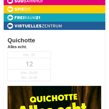
Quichotte
Alles echt.
Dec '25
12
Von: 20:00
Bis: 22:00