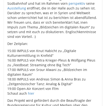
Südbahnhof und hat im Rahmen vorn
perspektiv
seine
Ausstellung
eröffnet, die in der Halle auch zu sehen ist.
Darüber zu sprechen, was er in Syrien und Weltweit
schon unterrichtet hat ist zu berichten ist abendfüllend.
Wir freuen uns, dass er sich bereiterklärt hat, inen
Impuls zum Thema „Bildzeichen im digitalen Raum“ zu
setzen und mit euch zu diskutieren. Englischkenntnisse
sind von Vorteil. :)
Der Zeitplan:
15:00 IMPULS von Knut Habicht zu „Digitale
Kulturvermittlung in Krefeld”
16:00 IMPULS von Petra Krieger-Pleus & Wolfgang Pleus
zu „Feedbeat: Streaming ohne Big Tech”
17:00 IMPULS von Srour Alwani zu „Bildzeichen im
digitalen Raum“
18:00 IMPULS von Andreas Simon & Anna Bras zu
„Zeitgenössischer Tanz: Analog & Digital“
19:00 Open-Air Konzert von Fl!m
Schaut auch
hier
Das Projekt wird gefördert durch die Beauftragte der
Bundesregierung für Kultur und Medien über den