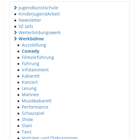
Jugendkunstschule
●
KinderJugendArbeit
●
Newsletter
●
VZ (alt)
Weiterbildungswerk
Werkbühne
●
Ausstellung
●
Comedy
●
Filmvorführung
●
Führung
●
Infotainment
●
Kabarett
●
Konzert
●
Lesung
●
Matinee
●
Musikkabarett
●
Performance
●
Schauspiel
●
Show
●
Slam
●
Tanz
●
Vorträge und Diskussionen